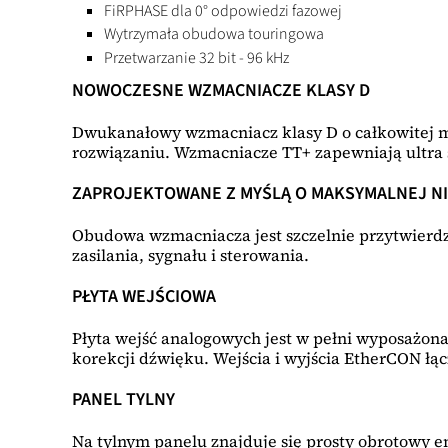
FiRPHASE dla 0° odpowiedzi fazowej
Wytrzymała obudowa touringowa
Przetwarzanie 32 bit - 96 kHz
NOWOCZESNE WZMACNIACZE KLASY D
Dwukanałowy wzmacniacz klasy D o całkowitej m
rozwiązaniu. Wzmacniacze TT+ zapewniają ultra s
ZAPROJEKTOWANE Z MYŚLĄ O MAKSYMALNEJ N
Obudowa wzmacniacza jest szczelnie przytwierdzo
zasilania, sygnału i sterowania.
PŁYTA WEJŚCIOWA
Płyta wejść analogowych jest w pełni wyposażona
korekcji dźwięku. Wejścia i wyjścia EtherCON łąc
PANEL TYLNY
Na tylnym panelu znajduje się prosty obrotowy e