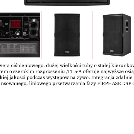
vera ciśnieniowego, dużej wielkości tuby o stałej kierun
m o szerokim rozproszeniu ,TT 5-A oferuje najwyższe osiąg
ej jakości podczas występów na żywo. Integracja zdalni
nsowanego, liniowego przetwarzania fazy FiRPHASE DSP 0