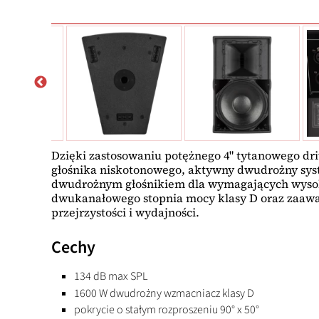
Dzięki zastosowaniu potężnego 4" tytanowego dri
głośnika niskotonowego, aktywny dwudrożny syste
dwudrożnym głośnikiem dla wymagających wysoki
dwukanałowego stopnia mocy klasy D oraz zaawa
przejrzystości i wydajności.
Cechy
134 dB max SPL
1600 W dwudrożny wzmacniacz klasy D
pokrycie o stałym rozproszeniu 90° x 50°