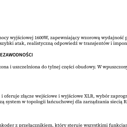
ocy wyjściowej 1600W, zapewniający wzorową wydajność p
zybki atak, realistyczną odpowiedź w transjentów i impon
IEZAWODNOŚCI
na i uszczelniona do tylnej części obudowy. W wpuszczony
 i oferuje złącze wejściowe i wyjściowe XLR, wybór zapro
zą system w topologii łańcuchowej dla zarządzania siecią 
nkoder z przełącznikiem, który steruje wszystkimi funkcja