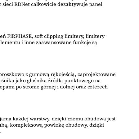
 z sieci RDNet całkowicie dezaktywuje panel
FiRPHASE, soft clipping limitery, limitery
 elementu i inne zaawansowane funkcje są
roszkowo z gumową rękojeścią, zaprojektowane
łośnika jako głośnika źródła punktowego na
pami po stronie górnej i dolnej oraz czterech
ejania każdej warstwy, dzięki czemu obudowa jest
grubą, kompleksową powłokę obudowy, dzięki
.