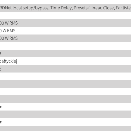
RDNet local setup/bypass, Time Delay, Presets (Linear, Close, Far list
600 W RMS
00 W RMS
100 W RMS
UT
bałtyckiej
g
m
m