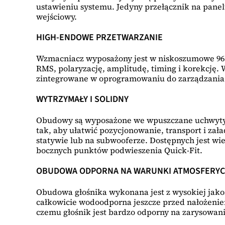
ustawieniu systemu. Jedyny przełącznik na panel
wejściowy.
HIGH-ENDOWE PRZETWARZANIE
Wzmacniacz wyposażony jest w niskoszumowe 96 k
RMS, polaryzację, amplitudę, timing i korekcję
zintegrowane w oprogramowaniu do zarządzania 
WYTRZYMAŁY I SOLIDNY
Obudowy są wyposażone we wpuszczane uchwyty 
tak, aby ułatwić pozycjonowanie, transport i za
statywie lub na subwooferze. Dostępnych jest wie
bocznych punktów podwieszenia Quick-Fit.
OBUDOWA ODPORNA NA WARUNKI ATMOSFERY
Obudowa głośnika wykonana jest z wysokiej jakośc
całkowicie wodoodporna jeszcze przed nałożenie
czemu głośnik jest bardzo odporny na zarysowani