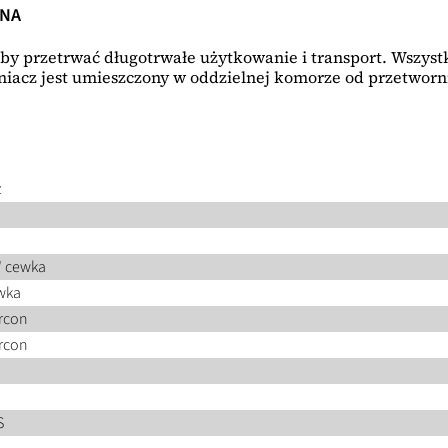
ZNA
by przetrwać długotrwałe użytkowanie i transport. Wszys
acz jest umieszczony w oddzielnej komorze od przetworni
z
0" cewka
ewka
rcon
rcon
S