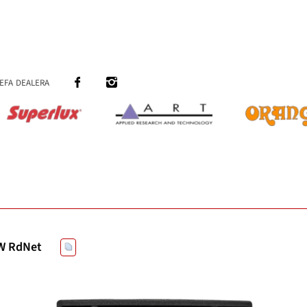
efa dealera
W RdNet