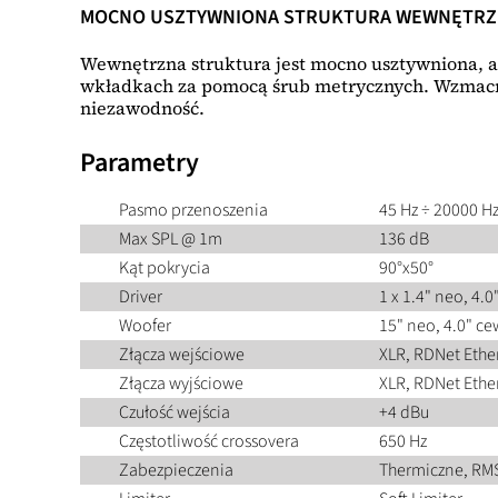
MOCNO USZTYWNIONA STRUKTURA WEWNĘTR
Wewnętrzna struktura jest mocno usztywniona, a
wkładkach za pomocą śrub metrycznych. Wzmacni
niezawodność.
Parametry
Pasmo przenoszenia
45 Hz ÷ 20000 H
Max SPL @ 1m
136 dB
Kąt pokrycia
90°x50°
Driver
1 x 1.4" neo, 4.
Woofer
15" neo, 4.0" c
Złącza wejściowe
XLR, RDNet Ethe
Złącza wyjściowe
XLR, RDNet Ethe
Czułość wejścia
+4 dBu
Częstotliwość crossovera
650 Hz
Zabezpieczenia
Thermiczne, RM