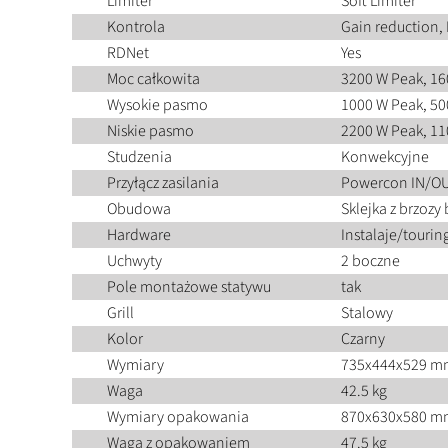
Limiter
Soft Limiter
Kontrola
Gain reduction, 
RDNet
Yes
Moc całkowita
3200 W Peak, 1
Wysokie pasmo
1000 W Peak, 5
Niskie pasmo
2200 W Peak, 1
Studzenia
Konwekcyjne
Przyłącz zasilania
Powercon IN/O
Obudowa
Sklejka z brzozy 
Hardware
Instalaje/tourin
Uchwyty
2 boczne
Pole montażowe statywu
tak
Grill
Stalowy
Kolor
Czarny
Wymiary
735x444x529 m
Waga
42.5 kg
Wymiary opakowania
870x630x580 m
Waga z opakowaniem
47.5 kg