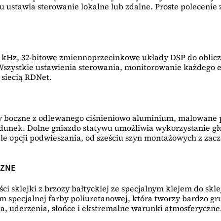
u ustawia sterowanie lokalne lub zdalne. Proste polecenie
Hz, 32-bitowe zmiennoprzecinkowe układy DSP do obliczeń 
. Wszystkie ustawienia sterowania, monitorowanie każdego
siecią RDNet.
boczne z odlewanego ciśnieniowo aluminium, malowane p
ładunek. Dolne gniazdo statywu umożliwia wykorzystanie g
le opcji podwieszania, od sześciu szyn montażowych z zacze
CZNE
i sklejki z brzozy bałtyckiej ze specjalnym klejem do skl
m specjalnej farby poliuretanowej, która tworzy bardzo 
a, uderzenia, słońce i ekstremalne warunki atmosferyczne