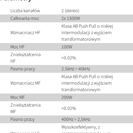
Liczba kanałów
2 (stereo)
Całkowita moc
2x 1300W
Klasa AB Push Pull o niskiej
Wzmacniacz HF
intermodulacji z wyjściem
transformatorowym
Moc HF
100W
Zniekształcenia
<0.02%
HF
Pasmo pracy
2.5kHz ÷ 40kHz
Klasa AB Push Pull o niskiej
Wzmacniacz MF
intermodulacji z wyjściem
transformatorowym
Moc MF
200W
Zniekształcenia
<0.02%
MF
Pasmo przcy
400Hz ÷ 2,5kHz
Wysokoefektywny, z