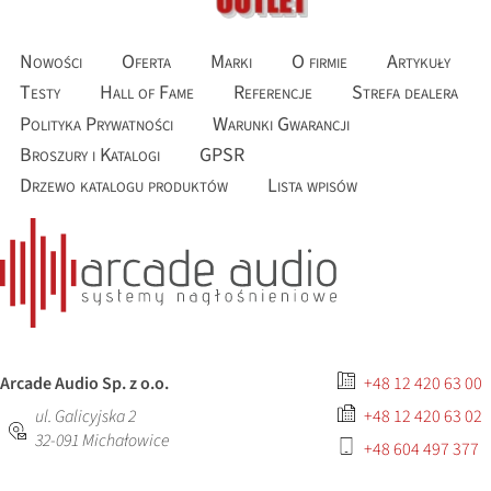
Nowości
Oferta
Marki
O firmie
Artykuły
Testy
Hall of Fame
Referencje
Strefa dealera
Polityka Prywatności
Warunki Gwarancji
Broszury i Katalogi
GPSR
Drzewo katalogu produktów
Lista wpisów
Arcade Audio Sp. z o.o.
+48 12 420 63 00
ul. Galicyjska 2
+48 12 420 63 02
32-091
Michałowice
+48 604 497 377