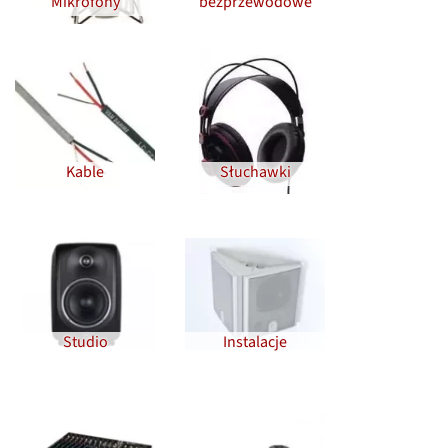
Mikrofony
bezprzewodowe
Kable
Słuchawki
Studio
Instalacje