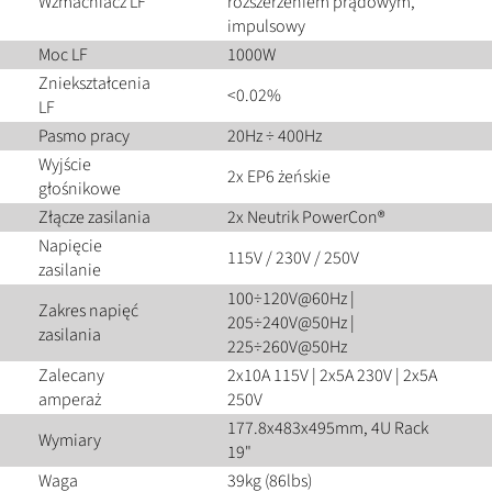
Wzmacniacz LF
rozszerzeniem prądowym,
impulsowy
Moc LF
1000W
Zniekształcenia
<0.02%
LF
Pasmo pracy
20Hz ÷ 400Hz
Wyjście
2x EP6 żeńskie
głośnikowe
Złącze zasilania
2x Neutrik PowerCon®
Napięcie
115V / 230V / 250V
zasilanie
100÷120V@60Hz |
Zakres napięć
205÷240V@50Hz |
zasilania
225÷260V@50Hz
Zalecany
2x10A 115V | 2x5A 230V | 2x5A
amperaż
250V
177.8x483x495mm, 4U Rack
Wymiary
19"
Waga
39kg (86lbs)