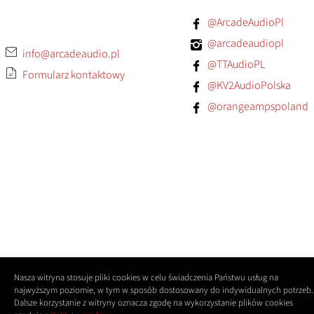
@ArcadeAudioPl
@arcadeaudiopl
info@arcadeaudio.pl
@TTAudioPL
Formularz kontaktowy
@KV2AudioPolska
@orangeampspoland
Nasza witryna stosuje pliki cookies w celu świadczenia Państwu usług na
najwyższym poziomie, w tym w sposób dostosowany do indywidualnych potrzeb.
Dalsze korzystanie z witryny oznacza zgodę na wykorzystanie plików cookies