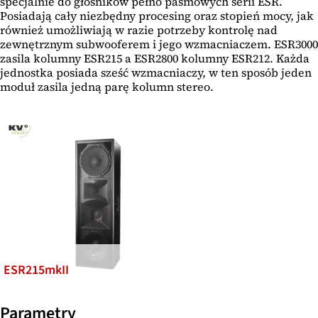
specjalnie do głośników pełno pasmowych serii ESR.
Posiadają cały niezbędny procesing oraz stopień mocy, jak
również umożliwiają w razie potrzeby kontrolę nad
zewnętrznym subwooferem i jego wzmacniaczem. ESR3000
zasila kolumny ESR215 a ESR2800 kolumny ESR212. Każda
jednostka posiada sześć wzmacniaczy, w ten sposób jeden
moduł zasila jedną parę kolumn stereo.
ESR215mkII
Parametry