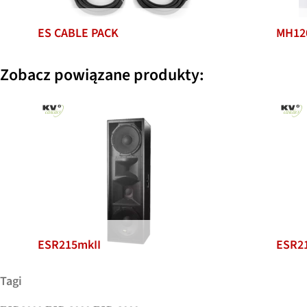
ES CABLE PACK
MH12
Zobacz powiązane produkty:
ESR215mkII
ESR2
Tagi