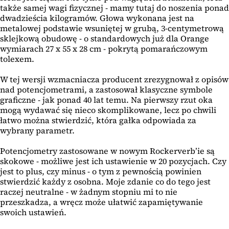
także samej wagi fizycznej - mamy tutaj do noszenia ponad
dwadzieścia kilogramów. Głowa wykonana jest na
metalowej podstawie wsuniętej w grubą, 3-centymetrową
sklejkową obudowę - o standardowych już dla Orange
wymiarach 27 x 55 x 28 cm - pokrytą pomarańczowym
tolexem.
W tej wersji wzmacniacza producent zrezygnował z opisów
nad potencjometrami, a zastosował klasyczne symbole
graficzne - jak ponad 40 lat temu. Na pierwszy rzut oka
mogą wydawać się nieco skomplikowane, lecz po chwili
łatwo można stwierdzić, która gałka odpowiada za
wybrany parametr.
Potencjometry zastosowane w nowym Rockerverb’ie są
skokowe - możliwe jest ich ustawienie w 20 pozycjach. Czy
jest to plus, czy minus - o tym z pewnością powinien
stwierdzić każdy z osobna. Moje zdanie co do tego jest
raczej neutralne - w żadnym stopniu mi to nie
przeszkadza, a wręcz może ułatwić zapamiętywanie
swoich ustawień.