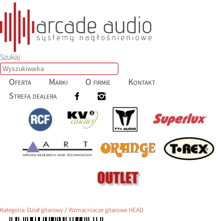
Szukaj
Oferta
Marki
O firmie
Kontakt
Strefa dealera
Kategoria:
Dział gitarowy
/
Wzmacniacze gitarowe HEAD