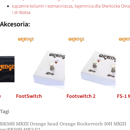
Łączenie kolumn i wzmacniacza, tajemnica dla Sherlocka Oma
i dr Watsa
Akcesoria:
Footswitch 2
FS-1 Mini
CVR H
Tagi
RK50H MKIII Orange head Orange Rockerverb 50H MKIII
pn:RK50H-MK3-V2