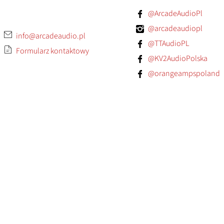
@ArcadeAudioPl
@arcadeaudiopl
info@arcadeaudio.pl
@TTAudioPL
Formularz kontaktowy
@KV2AudioPolska
@orangeampspoland