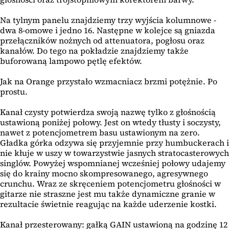
Na tylnym panelu znajdziemy trzy wyjścia kolumnowe -
dwa 8-omowe i jedno 16. Następne w kolejce są gniazda
przełączników nożnych od attenuatora, pogłosu oraz
kanałów. Do tego na pokładzie znajdziemy także
buforowaną lampowo pętlę efektów.
Jak na Orange przystało wzmacniacz brzmi potężnie. Po
prostu.
Kanał czysty potwierdza swoją nazwę tylko z głośnością
ustawioną poniżej połowy. Jest on wtedy tłusty i soczysty,
nawet z potencjometrem basu ustawionym na zero.
Gładka górka odzywa się przyjemnie przy humbuckerach i
nie kłuje w uszy w towarzystwie jasnych stratocasterowych
singlów. Powyżej wspomnianej wcześniej połowy udajemy
się do krainy mocno skompresowanego, agresywnego
crunchu. Wraz ze skręceniem potencjometru głośności w
gitarze nie straszne jest mu także dynamiczne granie w
rezultacie świetnie reagując na każde uderzenie kostki.
Kanał przesterowany: gałką GAIN ustawioną na godzinę 12