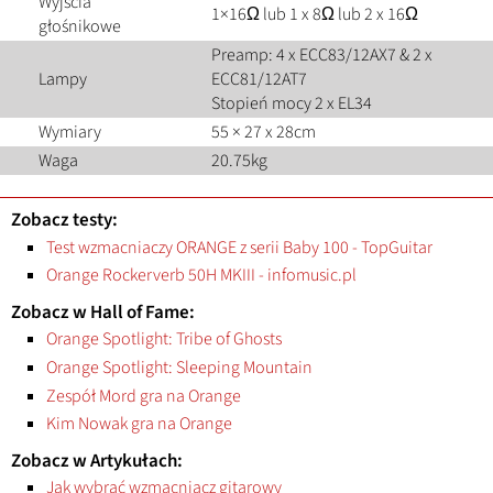
Wyjścia
1×16Ω lub 1 x 8Ω lub 2 x 16Ω
głośnikowe
Preamp: 4 x ECC83/12AX7 & 2 x
Lampy
ECC81/12AT7
Stopień mocy 2 x EL34
Wymiary
55 × 27 x 28cm
Waga
20.75kg
Zobacz testy:
Test wzmacniaczy ORANGE z serii Baby 100 - TopGuitar
Orange Rockerverb 50H MKIII - infomusic.pl
Zobacz w Hall of Fame:
Orange Spotlight: Tribe of Ghosts
Orange Spotlight: Sleeping Mountain
Zespół Mord gra na Orange
Kim Nowak gra na Orange
Zobacz w Artykułach:
Jak wybrać wzmacniacz gitarowy