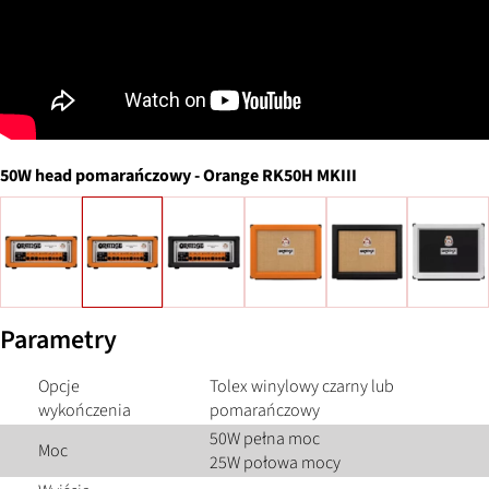
50W head pomarańczowy
-
Orange RK50H MKIII
Parametry
Opcje
Tolex winylowy czarny lub
wykończenia
pomarańczowy
50W pełna moc
Moc
25W połowa mocy