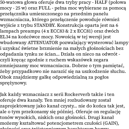
50-watowa głowa oferuje dwa tryby pracy - HALF (połowa
mocy - 25 w) oraz FULL - pełna moc wybierane za pomocą
przełącznika umieszczonego na przednim panelu
wzmacniacza, którego przełączenie powoduje również
wyjście z trybu STANDBY. Konstrukcja oparta jest na 6
lampach preampu (4 x ECC83 & 2 x ECC81) oraz dwóch
EL34 na końcówce mocy. Nowością w tej wersji jest
wbudowany ATTENUATOR pozwalający wysterować lampy
i uzyskać świetne brzmienie na małych głośnościach bez
odpadania tynku ze ścian… Działa on nieco na odwrót -
czyli kręcąc zgodnie z ruchem wskazówek zegara
zmniejszamy moc wzmacniacza. Dobrze o tym pamiętać,
żeby przypadkowo nie narazić się na uszkodzenie słuchu.
Obok znajdziemy gałkę odpowiedzialną za pogłos
sprężynowy.
Jak każdy wzmacniacz z serii Rockerverb także i ten
oferuje dwa kanały. Ten mniej rozbudowany został
zaprojektowany jako kanał czysty… nie do końca tak jest,
ale o tym przekonamy się później. Oferuje on regulację
tonów wysokich, niskich oraz głośności. Drugi kanał
możemy kształtować potencjometrem czułości (GAIN),
głośności oraz trójstopniowym korektorem barwy.