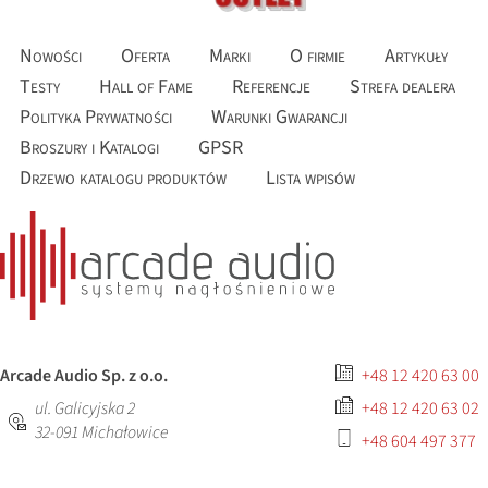
Nowości
Oferta
Marki
O firmie
Artykuły
Testy
Hall of Fame
Referencje
Strefa dealera
Polityka Prywatności
Warunki Gwarancji
Broszury i Katalogi
GPSR
Drzewo katalogu produktów
Lista wpisów
Arcade Audio Sp. z o.o.
+48 12 420 63 00
ul. Galicyjska 2
+48 12 420 63 02
32-091
Michałowice
+48 604 497 377