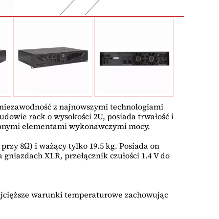
 niezawodność z najnowszymi technologiami
dowie rack o wysokości 2U, posiada trwałość i
stępnymi elementami wykonawczymi mocy.
zy 8Ω) i ważący tylko 19.5 kg. Posiada on
a gniazdach XLR, przełącznik czułości 1.4 V do
ajcięższe warunki temperaturowe zachowując