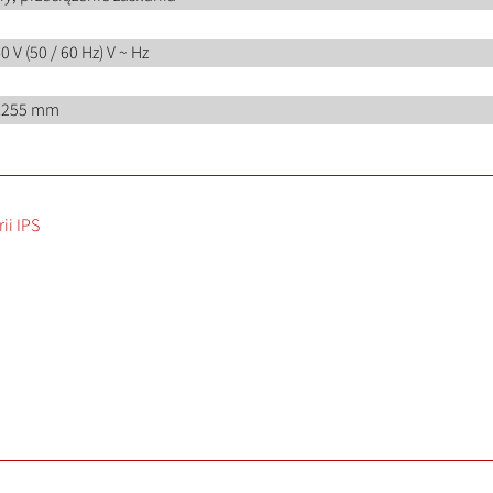
0 V (50 / 60 Hz) V ~ Hz
x255 mm
ii IPS