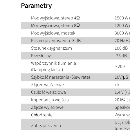
Parametry
Moc wyjściowa, stereo 4Ω
1500 W 
Moc wyjściowa, stereo 8Ω
1200 W 
Moc wyjściowa, mostek
3000 W 
Pasmo przenoszenia -3 dB
20 Hz ÷ 
Stosunek sygnał szum
100 dB
Przesłuchy
-75 dB
Współczynnik tłumienia
> 200
(Damping factor)
Szybkość narastania (Slew rate)
10V/μS
Złącze wejściowe
xlr
Czułość wejściowa
1.4 V (/
Impedancja wejścia
20 kΩ (s
Złącze wyjściowe
Speako
Chłodzenie
Wymusz
DC, usz
Zabezpieczenia
termiczn