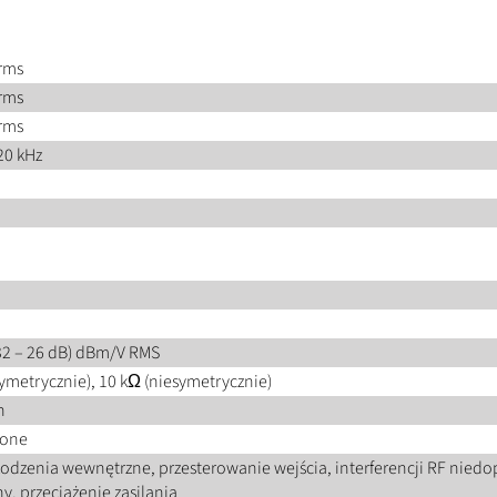
rms
rms
rms
20 kHz
 32 – 26 dB) dBm/V RMS
ymetrycznie), 10 kΩ (niesymetrycznie)
n
one
kodzenia wewnętrzne, przesterowanie wejścia, interferencji RF niedo
y, przeciążenie zasilania