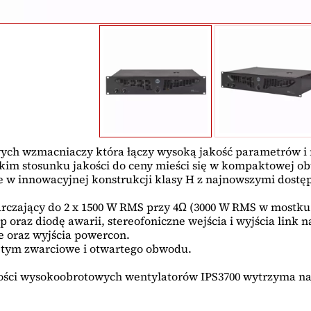
wych wzmacniaczy która łączy wysoką jakość parametrów i
im stosunku jakości do ceny mieści się w kompaktowej obu
uje w innowacyjnej konstrukcji klasy H z najnowszymi do
zający do 2 x 1500 W RMS przy 4Ω (3000 W RMS w mostku pr
p oraz diodę awarii, stereofoniczne wejścia i wyjścia link n
ge oraz wyjścia powercon.
 tym zwarciowe i otwartego obwodu.
cności wysokoobrotowych wentylatorów IPS3700 wytrzyma n