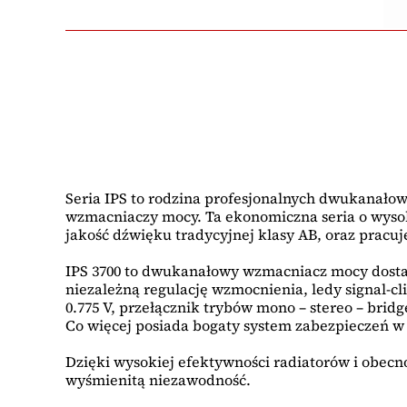
Seria IPS to rodzina profesjonalnych dwukanało
wzmacniaczy mocy. Ta ekonomiczna seria o wysok
jakość dźwięku tradycyjnej klasy AB, oraz prac
IPS 3700 to dwukanałowy wzmacniacz mocy dostarc
niezależną regulację wzmocnienia, ledy signal-cli
0.775 V, przełącznik trybów mono – stereo – brid
Co więcej posiada bogaty system zabezpieczeń w
Dzięki wysokiej efektywności radiatorów i obe
wyśmienitą niezawodność.