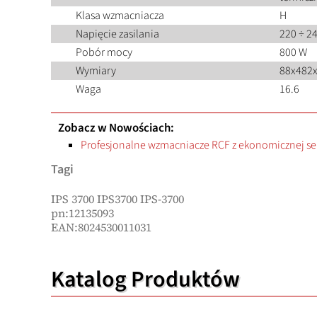
Klasa wzmacniacza
H
Napięcie zasilania
220 ÷ 24
Pobór mocy
800 W
Wymiary
88x482
Waga
16.6
Zobacz w Nowościach:
Profesjonalne wzmacniacze RCF z ekonomicznej ser
Tagi
IPS 3700 IPS3700 IPS-3700
pn:12135093
EAN:8024530011031
Katalog Produktów