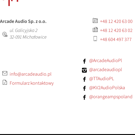
Arcade Audio Sp. z o.o.
+48 12 420 63 00
ul. Galicyjska 2
+48 12 420 63 02
32-091
Michałowice
+48 604 497 377
@ArcadeAudioPl
@arcadeaudiopl
info@arcadeaudio.pl
@TTAudioPL
Formularz kontaktowy
@KV2AudioPolska
@orangeampspoland