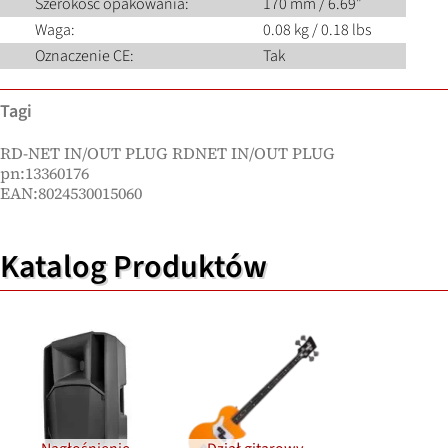
Szerokość opakowania:
170 mm / 6.69″
Waga:
0.08 kg / 0.18 lbs
Oznaczenie CE:
Tak
Tagi
RD-NET IN/OUT PLUG RDNET IN/OUT PLUG
pn:13360176
EAN:8024530015060
Katalog Produktów