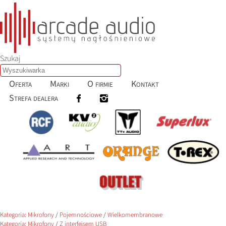
Szukaj
Oferta
Marki
O firmie
Kontakt
Strefa dealera
Kategoria:
Mikrofony
/
Pojemnościowe
/
Wielkomembranowe
Kategoria:
Mikrofony
/
Z interfejsem USB