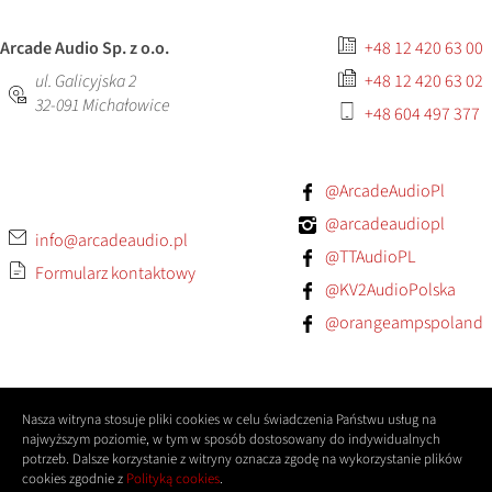
Arcade Audio Sp. z o.o.
+48 12 420 63 00
ul. Galicyjska 2
+48 12 420 63 02
32-091
Michałowice
+48 604 497 377
@ArcadeAudioPl
@arcadeaudiopl
info@arcadeaudio.pl
@TTAudioPL
Formularz kontaktowy
@KV2AudioPolska
@orangeampspoland
Nasza witryna stosuje pliki cookies w celu świadczenia Państwu usług na
najwyższym poziomie, w tym w sposób dostosowany do indywidualnych
potrzeb. Dalsze korzystanie z witryny oznacza zgodę na wykorzystanie plików
cookies zgodnie z
Polityką cookies
.