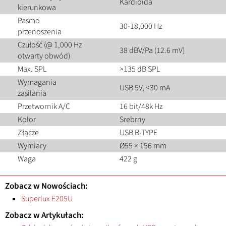
Kardioida
kierunkowa
Pasmo
30-18,000 Hz
przenoszenia
Czułość (@ 1,000 Hz
38 dBV/Pa (12.6 mV)
otwarty obwód)
Max. SPL
>135 dB SPL
Wymagania
USB 5V, <30 mA
zasilania
Przetwornik A/C
16 bit/48k Hz
Kolor
Srebrny
Złącze
USB B-TYPE
Wymiary
Ø55 × 156 mm
Waga
422 g
Zobacz w Nowościach:
Superlux E205U
Zobacz w Artykułach: