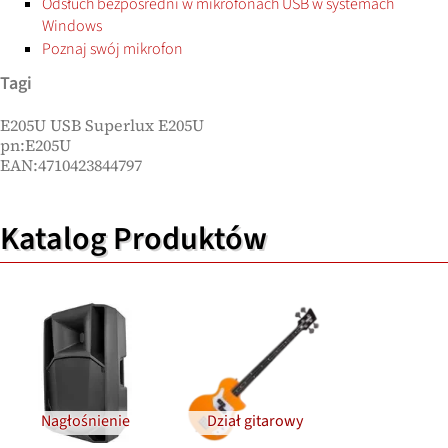
Odsłuch bezpośredni w mikrofonach USB w systemach
Windows
Poznaj swój mikrofon
Tagi
E205U USB Superlux E205U
pn:E205U
EAN:4710423844797
Katalog Produktów
Nagłośnienie
Dział gitarowy