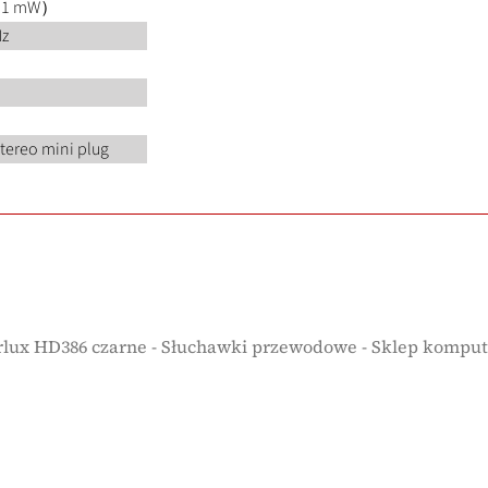
L（1 mW）
Hz
tereo mini plug
rlux HD386 czarne - Słuchawki przewodowe - Sklep komput