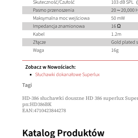
Skuteczność/Czułość
103 dB SP
Pasmo przenoszenia
20～20,000 
Maksymalna moc wejściowa
50 mW
Impedancja znamionowa
16 Ω
Kabel
1.2m
Złącze
Gold plated s
Waga
16g
Zobacz w Nowościach:
Słuchawki dokanałowe Superlux
Tagi
HD-386 słuchawki douszne HD 386 superlux Supe
pn:HD386BK
EAN:4710423844278
Katalog Produktów