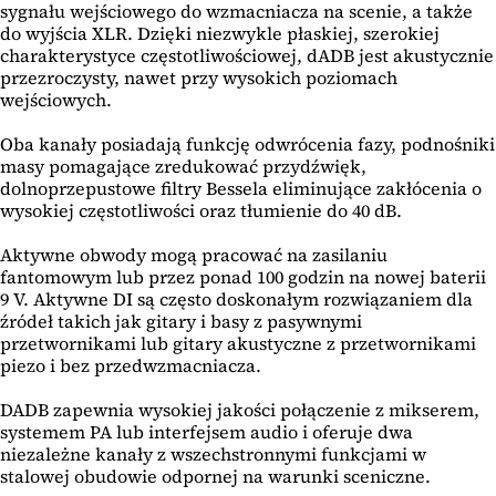
sygnału wejściowego do wzmacniacza na scenie, a także
do wyjścia XLR. Dzięki niezwykle płaskiej, szerokiej
charakterystyce częstotliwościowej, dADB jest akustycznie
przezroczysty, nawet przy wysokich poziomach
wejściowych.
Oba kanały posiadają funkcję odwrócenia fazy, podnośniki
masy pomagające zredukować przydźwięk,
dolnoprzepustowe filtry Bessela eliminujące zakłócenia o
wysokiej częstotliwości oraz tłumienie do 40 dB.
Aktywne obwody mogą pracować na zasilaniu
fantomowym lub przez ponad 100 godzin na nowej baterii
9 V. Aktywne DI są często doskonałym rozwiązaniem dla
źródeł takich jak gitary i basy z pasywnymi
przetwornikami lub gitary akustyczne z przetwornikami
piezo i bez przedwzmacniacza.
DADB zapewnia wysokiej jakości połączenie z mikserem,
systemem PA lub interfejsem audio i oferuje dwa
niezależne kanały z wszechstronnymi funkcjami w
stalowej obudowie odpornej na warunki sceniczne.