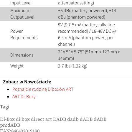
Input Level
attenuator setting)
Maximum
+6 dBu (battery powered), +14
Output Level
dBu (phantom powered)
9V @ 7.5 mA (battery, alkaline
Power
recommended) / 18-48V DC @
Requirements
6.4 mA (phantom power , per
channel)
2" x 5" x 5.75" (51mm x 127mm x
Dimensions
146mm)
Weight
2.7 lbs (1.22 kg)
Zobacz w Nowościach:
Poznajcie rodzinę Diboxów ART
ART Di-Boxy
Tagi
Di-Box di box direct art DADB dadb dADB dADB
pn:dADB
EAN:840402019190