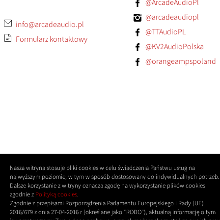
@ArcadeAudioPl
@arcadeaudiopl
info@arcadeaudio.pl
@TTAudioPL
Formularz kontaktowy
@KV2AudioPolska
@orangeampspoland
Nasza witryna stosuje pliki cookies w celu świadczenia Państwu usług na
najwyższym poziomie, w tym w sposób dostosowany do indywidualnych potrzeb.
Dalsze korzystanie z witryny oznacza zgodę na wykorzystanie plików cookies
zgodnie z
Polityką cookies
.
Zgodnie z przepisami Rozporządzenia Parlamentu Europejskiego i Rady (UE)
2016/679 z dnia 27-04-2016 r (określane jako “RODO”), aktualną informację o tym