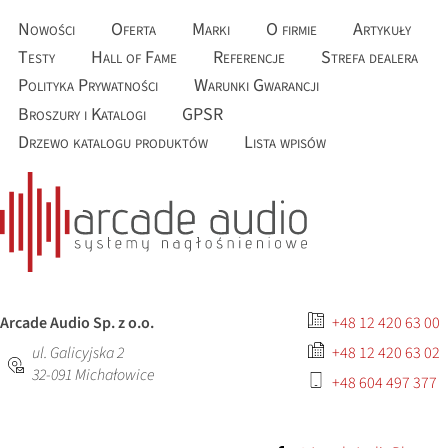
Nowości
Oferta
Marki
O firmie
Artykuły
Testy
Hall of Fame
Referencje
Strefa dealera
Polityka Prywatności
Warunki Gwarancji
Broszury i Katalogi
GPSR
Drzewo katalogu produktów
Lista wpisów
Arcade Audio Sp. z o.o.
+48 12 420 63 00
ul. Galicyjska 2
+48 12 420 63 02
32-091
Michałowice
+48 604 497 377