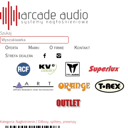
Szukaj
Oferta
Marki
O firmie
Kontakt
Strefa dealera
Kategoria:
Nagłośnienie
/
DiBoxy, splitery, preampy