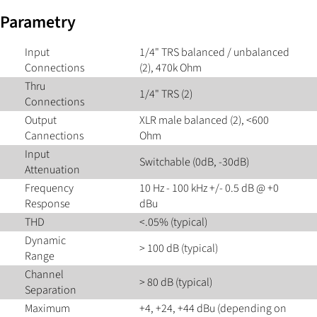
Parametry
Input
1/4" TRS balanced / unbalanced
Connections
(2), 470k Ohm
Thru
1/4" TRS (2)
Connections
Output
XLR male balanced (2), <600
Cannections
Ohm
Input
Switchable (0dB, -30dB)
Attenuation
Frequency
10 Hz - 100 kHz +/- 0.5 dB @ +0
Response
dBu
THD
<.05% (typical)
Dynamic
> 100 dB (typical)
Range
Channel
> 80 dB (typical)
Separation
Maximum
+4, +24, +44 dBu (depending on