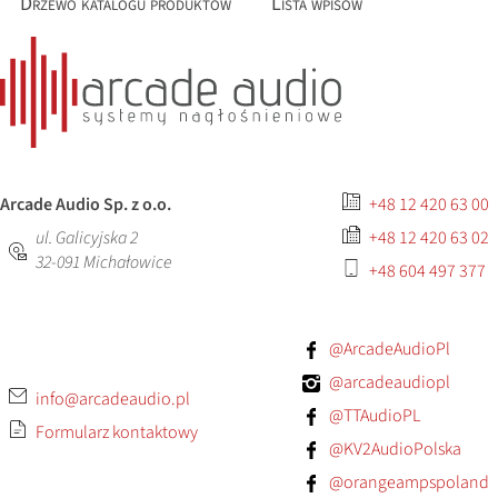
Drzewo katalogu produktów
Lista wpisów
Arcade Audio Sp. z o.o.
+48 12 420 63 00
ul. Galicyjska 2
+48 12 420 63 02
32-091
Michałowice
+48 604 497 377
@ArcadeAudioPl
@arcadeaudiopl
info@arcadeaudio.pl
@TTAudioPL
Formularz kontaktowy
@KV2AudioPolska
@orangeampspoland