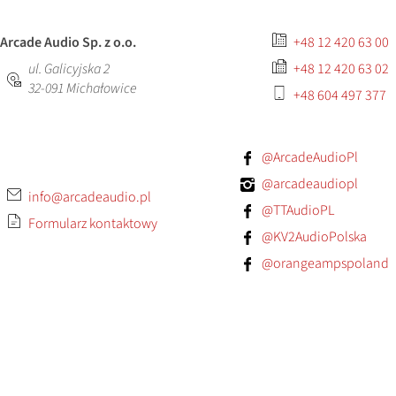
Arcade Audio Sp. z o.o.
+48 12 420 63 00
ul. Galicyjska 2
+48 12 420 63 02
32-091
Michałowice
+48 604 497 377
@ArcadeAudioPl
@arcadeaudiopl
info@arcadeaudio.pl
@TTAudioPL
Formularz kontaktowy
@KV2AudioPolska
@orangeampspoland