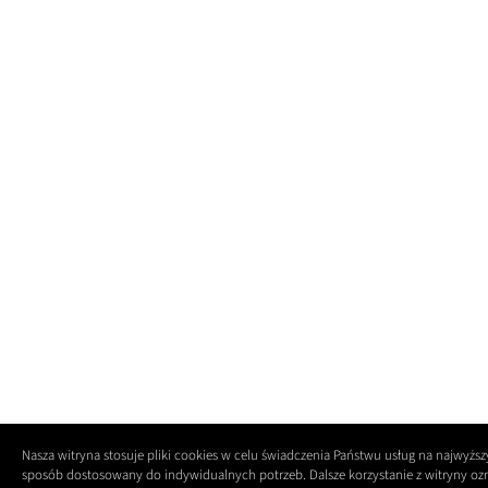
Nasza witryna stosuje pliki cookies w celu świadczenia Państwu usług na najwyż
sposób dostosowany do indywidualnych potrzeb. Dalsze korzystanie z witryny oz