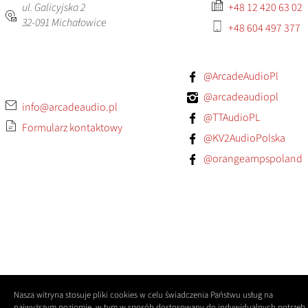
ul. Galicyjska 2
+48 12 420 63 02
32-091
Michałowice
+48 604 497 377
@ArcadeAudioPl
@arcadeaudiopl
info@arcadeaudio.pl
@TTAudioPL
Formularz kontaktowy
@KV2AudioPolska
@orangeampspoland
Nasza witryna stosuje pliki cookies w celu świadczenia Państwu usług na
najwyższym poziomie, w tym w sposób dostosowany do indywidualnych potrzeb.