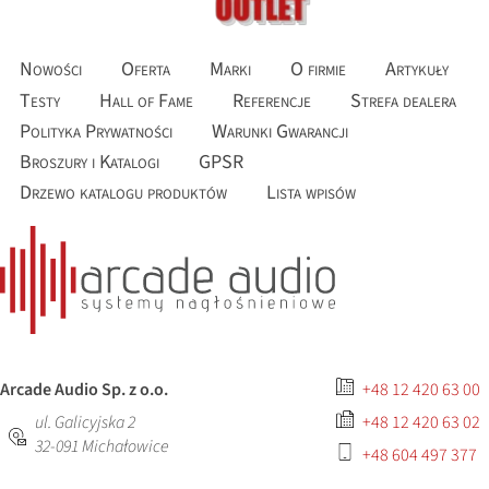
Nowości
Oferta
Marki
O firmie
Artykuły
Testy
Hall of Fame
Referencje
Strefa dealera
Polityka Prywatności
Warunki Gwarancji
Broszury i Katalogi
GPSR
Drzewo katalogu produktów
Lista wpisów
Arcade Audio Sp. z o.o.
+48 12 420 63 00
ul. Galicyjska 2
+48 12 420 63 02
32-091
Michałowice
+48 604 497 377