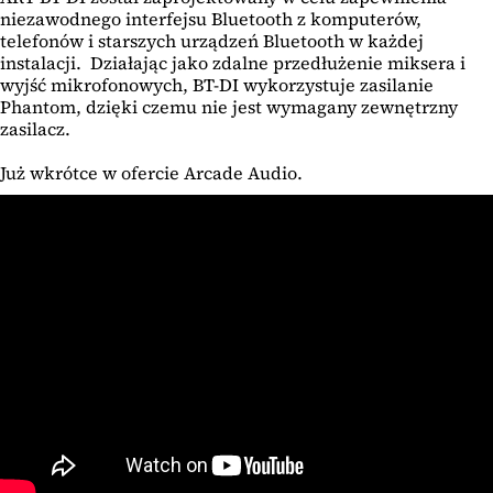
niezawodnego interfejsu Bluetooth z komputerów,
telefonów i starszych urządzeń Bluetooth w każdej
instalacji. Działając jako zdalne przedłużenie miksera i
wyjść mikrofonowych, BT-DI wykorzystuje zasilanie
Phantom, dzięki czemu nie jest wymagany zewnętrzny
zasilacz.
Już wkrótce w ofercie Arcade Audio.