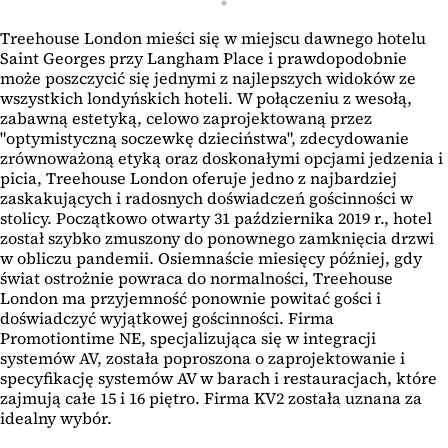
Treehouse London mieści się w miejscu dawnego hotelu
Saint Georges przy Langham Place i prawdopodobnie
może poszczycić się jednymi z najlepszych widoków ze
wszystkich londyńskich hoteli. W połączeniu z wesołą,
zabawną estetyką, celowo zaprojektowaną przez
"optymistyczną soczewkę dzieciństwa", zdecydowanie
zrównoważoną etyką oraz doskonałymi opcjami jedzenia i
picia, Treehouse London oferuje jedno z najbardziej
zaskakujących i radosnych doświadczeń gościnności w
stolicy. Początkowo otwarty 31 października 2019 r., hotel
został szybko zmuszony do ponownego zamknięcia drzwi
w obliczu pandemii. Osiemnaście miesięcy później, gdy
świat ostrożnie powraca do normalności, Treehouse
London ma przyjemność ponownie powitać gości i
doświadczyć wyjątkowej gościnności. Firma
Promotiontime NE, specjalizująca się w integracji
systemów AV, została poproszona o zaprojektowanie i
specyfikację systemów AV w barach i restauracjach, które
zajmują całe 15 i 16 piętro. Firma KV2 została uznana za
idealny wybór.