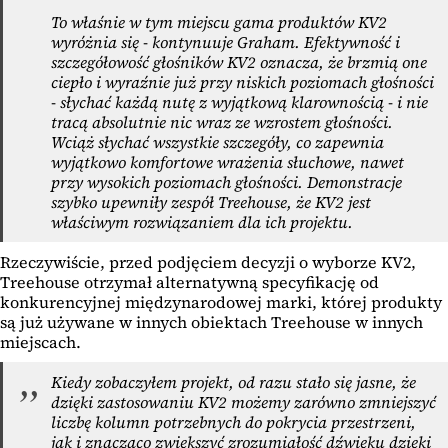
To właśnie w tym miejscu gama produktów KV2
wyróżnia się - kontynuuje Graham. Efektywność i
szczegółowość głośników KV2 oznacza, że brzmią one
ciepło i wyraźnie już przy niskich poziomach głośności
- słychać każdą nutę z wyjątkową klarownością - i nie
tracą absolutnie nic wraz ze wzrostem głośności.
Wciąż słychać wszystkie szczegóły, co zapewnia
wyjątkowo komfortowe wrażenia słuchowe, nawet
przy wysokich poziomach głośności. Demonstracje
szybko upewniły zespół Treehouse, że KV2 jest
właściwym rozwiązaniem dla ich projektu.
Rzeczywiście, przed podjęciem decyzji o wyborze KV2,
Treehouse otrzymał alternatywną specyfikację od
konkurencyjnej międzynarodowej marki, której produkty
są już używane w innych obiektach Treehouse w innych
miejscach.
Kiedy zobaczyłem projekt, od razu stało się jasne, że
dzięki zastosowaniu KV2 możemy zarówno zmniejszyć
liczbę kolumn potrzebnych do pokrycia przestrzeni,
jak i znacząco zwiększyć zrozumiałość dźwięku dzięki