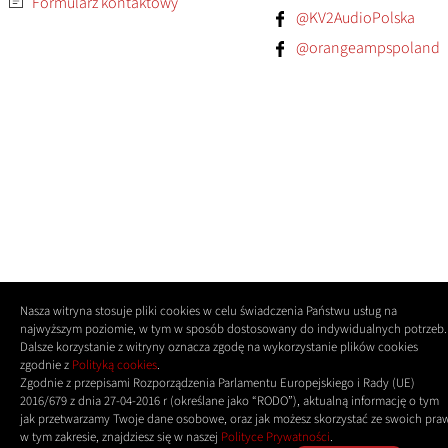
Formularz kontaktowy
@KV2AudioPolska
@orangeampspoland
Nasza witryna stosuje pliki cookies w celu świadczenia Państwu usług na
najwyższym poziomie, w tym w sposób dostosowany do indywidualnych potrzeb.
Dalsze korzystanie z witryny oznacza zgodę na wykorzystanie plików cookies
zgodnie z
Polityką cookies
.
Zgodnie z przepisami Rozporządzenia Parlamentu Europejskiego i Rady (UE)
2016/679 z dnia 27-04-2016 r (określane jako “RODO”), aktualną informację o tym
jak przetwarzamy Twoje dane osobowe, oraz jak możesz skorzystać ze swoich pra
w tym zakresie, znajdziesz się w naszej
Polityce Prywatności
.