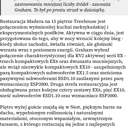
zastosowaniu mniejszej liczby źródeł - zauważa
Graham. To był po prostu strzał w dziesiątkę.
Restauracja Madera na 15 piętrze Treehouse jest
połączeniem wyśmienitej kuchni meksykańskiej i
eksperymentalnych posiłków. Aktywna w ciągu dnia, jest
przygotowana do tego, aby w nocy wrzucić kolejny bieg -
kiedy słońce zachodzi, światła również, ale głośność
wzrasta wraz z poziomem energii. Graham wybrał
połączenie charakterystycznej dla KV2 aktywnej serii EX -
trzech kompaktowych EX6 oraz dwunastu mocniejszych,
ale wciąż niezwykle kompaktowych EX10 - uzupełnionych
parą kompaktowych subwooferów EX1.5 oraz sześcioma
pasywnymi subwooferami ESD1.10 zasilanymi przez parę
wzmacniaczy ESP2000. Druga strefa restauracyjna jest
obsługiwana przez kolejne cztery zestawy EX6, pięć EX10,
sześć subwooferów ESD1.10 oraz wzmacniacz ESP2000.
Piętro wyżej goście znajdą się w Nest, pięknym barze na
dachu, wypełnionym roślinnością i naturalnymi
materiałami, otoczonym wspaniałym, zewnętrznym
tarasem, z którego roztaczają się jedne z najlepszych