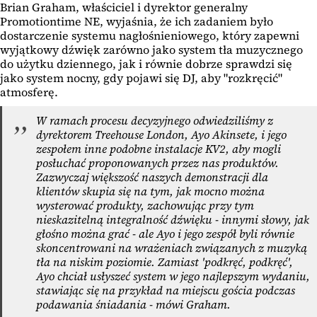
Brian Graham, właściciel i dyrektor generalny
Promotiontime NE, wyjaśnia, że ich zadaniem było
dostarczenie systemu nagłośnieniowego, który zapewni
wyjątkowy dźwięk zarówno jako system tła muzycznego
do użytku dziennego, jak i równie dobrze sprawdzi się
jako system nocny, gdy pojawi się DJ, aby "rozkręcić"
atmosferę.
W ramach procesu decyzyjnego odwiedziliśmy z
dyrektorem Treehouse London, Ayo Akinsete, i jego
zespołem inne podobne instalacje KV2, aby mogli
posłuchać proponowanych przez nas produktów.
Zazwyczaj większość naszych demonstracji dla
klientów skupia się na tym, jak mocno można
wysterować produkty, zachowując przy tym
nieskazitelną integralność dźwięku - innymi słowy, jak
głośno można grać - ale Ayo i jego zespół byli równie
skoncentrowani na wrażeniach związanych z muzyką
tła na niskim poziomie. Zamiast 'podkręć, podkręć',
Ayo chciał usłyszeć system w jego najlepszym wydaniu,
stawiając się na przykład na miejscu gościa podczas
podawania śniadania - mówi Graham.