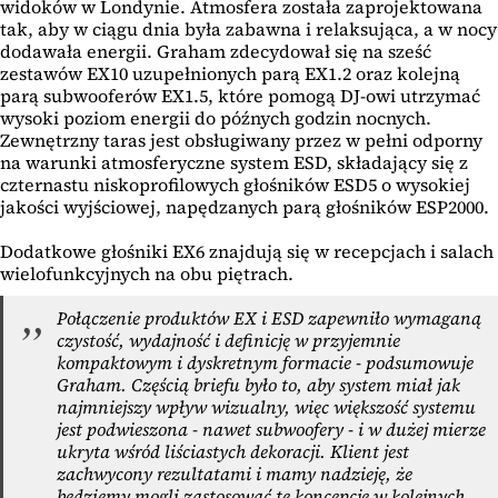
widoków w Londynie. Atmosfera została zaprojektowana
tak, aby w ciągu dnia była zabawna i relaksująca, a w nocy
dodawała energii. Graham zdecydował się na sześć
zestawów EX10 uzupełnionych parą EX1.2 oraz kolejną
parą subwooferów EX1.5, które pomogą DJ-owi utrzymać
wysoki poziom energii do późnych godzin nocnych.
Zewnętrzny taras jest obsługiwany przez w pełni odporny
na warunki atmosferyczne system ESD, składający się z
czternastu niskoprofilowych głośników ESD5 o wysokiej
jakości wyjściowej, napędzanych parą głośników ESP2000.
Dodatkowe głośniki EX6 znajdują się w recepcjach i salach
wielofunkcyjnych na obu piętrach.
Połączenie produktów EX i ESD zapewniło wymaganą
czystość, wydajność i definicję w przyjemnie
kompaktowym i dyskretnym formacie - podsumowuje
Graham. Częścią briefu było to, aby system miał jak
najmniejszy wpływ wizualny, więc większość systemu
jest podwieszona - nawet subwoofery - i w dużej mierze
ukryta wśród liściastych dekoracji. Klient jest
zachwycony rezultatami i mamy nadzieję, że
będziemy mogli zastosować tę koncepcję w kolejnych