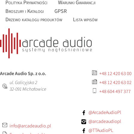
Polityka Prywatności
Warunki Gwarancji
Broszury i Katalogi
GPSR
Drzewo katalogu produktów
Lista wpisów
Arcade Audio Sp. z o.o.
+48 12 420 63 00
ul. Galicyjska 2
+48 12 420 63 02
32-091
Michałowice
+48 604 497 377
@ArcadeAudioPl
@arcadeaudiopl
info@arcadeaudio.pl
@TTAudioPL