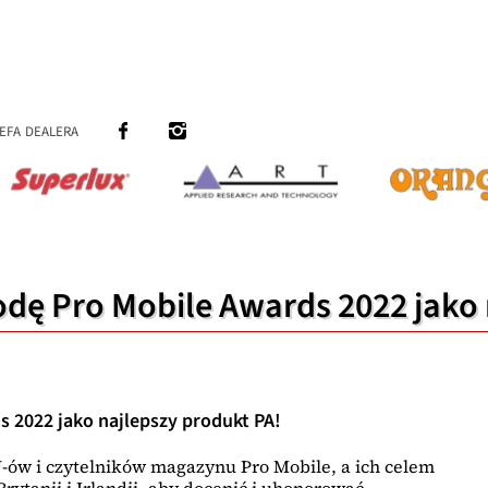
efa dealera
dę Pro Mobile Awards 2022 jako 
 2022 jako najlepszy produkt PA!
ów i czytelników magazynu Pro Mobile, a ich celem
rytanii i Irlandii, aby docenić i uhonorować