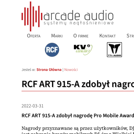
Oferta
Marki
O firmie
Kontakt
Str
Jesteś w:
Strona Główna
|
Nowości
RCF ART 915-A zdobył nagro
2022-03-31
RCF ART 915-A zdobył nagrodę Pro Mobile Awards
Nagrody przyznawane są przez użytkowników, DJ-
jest zebranie branży mobilnych DJ-ów z Wielkiej B