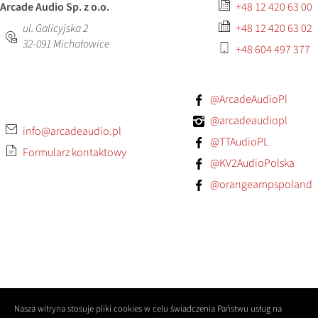
Arcade Audio Sp. z o.o.
+48 12 420 63 00
ul. Galicyjska 2
+48 12 420 63 02
32-091
Michałowice
+48 604 497 377
@ArcadeAudioPl
@arcadeaudiopl
info@arcadeaudio.pl
@TTAudioPL
Formularz kontaktowy
@KV2AudioPolska
@orangeampspoland
Nasza witryna stosuje pliki cookies w celu świadczenia Państwu usług na