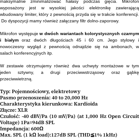
maksymalnie zminimalizować hałasy podczas gięcia. Mikrofon
wyposażony jest w wysokiej jakości elektronikę zawierającą
wbudowany limiter, który z pewnością przyda się w trakcie konferencji.
Do dyspozycji mamy również załączany filtr dolno-zaporowy.
Mikrofon występuje
w dwóch wariantach kolorystycznych czarny
i białym
oraz dwóch długościach 45 i 60 cm. Jego stylowy 
nowoczesny wygląd z pewnością odnajdzie się na ambonach, w
salach konferencyjnych itp.
W zestawie otrzymujemy również dwa uchwyty montażowe w tym
jeden sztywny, a drugi przeciwwstrząsowy oraz gąbkę
przeciwwietrzną.
Typ: Pojemnościowy, elektretowy
Pasmo przenoszenia: 40 to 20,000 Hz
Charakterystyka kierunkowa: Kardioida
Złącze: XLR
Czułość: -40 dBV/Pa (10 mV/Pa) (at 1,000 Hz Open Circuit
Voltage) 1Pa=94dB SPL
Impedancja: 600Ω
Max. SPL (1 kΩ load):127dB SPL (THD≦1% 1kHz)