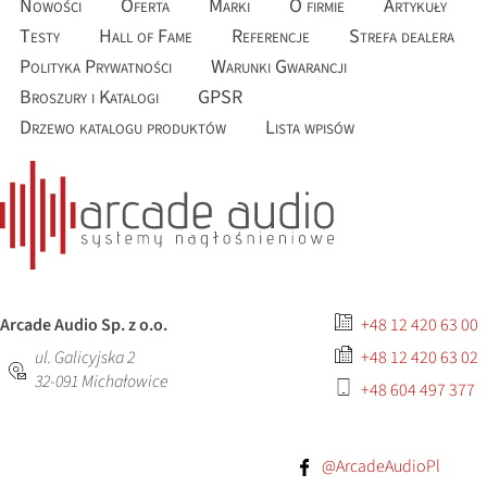
Nowości
Oferta
Marki
O firmie
Artykuły
Testy
Hall of Fame
Referencje
Strefa dealera
Polityka Prywatności
Warunki Gwarancji
Broszury i Katalogi
GPSR
Drzewo katalogu produktów
Lista wpisów
Arcade Audio Sp. z o.o.
+48 12 420 63 00
ul. Galicyjska 2
+48 12 420 63 02
32-091
Michałowice
+48 604 497 377
@ArcadeAudioPl