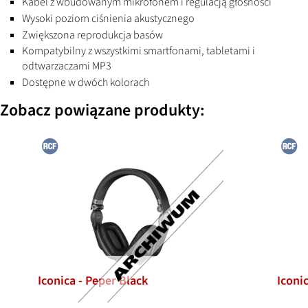
Kabel z wbudowanym mikrofonem i regulacją głośności
Wysoki poziom ciśnienia akustycznego
Zwiększona reprodukcja basów
Kompatybilny z wszystkimi smartfonami, tabletami i
odtwarzaczami MP3
Dostępne w dwóch kolorach
Zobacz powiązane produkty:
Iconica - Peper Black
Iconi