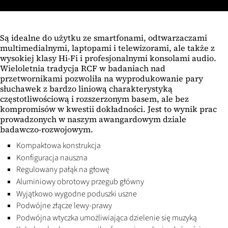
Są idealne do użytku ze smartfonami, odtwarzaczami
multimedialnymi, laptopami i telewizorami, ale także z
wysokiej klasy Hi-Fi i profesjonalnymi konsolami audio.
Wieloletnia tradycja RCF w badaniach nad
przetwornikami pozwoliła na wyprodukowanie pary
słuchawek z bardzo liniową charakterystyką
częstotliwościową i rozszerzonym basem, ale bez
kompromisów w kwestii dokładności. Jest to wynik prac
prowadzonych w naszym awangardowym dziale
badawczo-rozwojowym.
Kompaktowa konstrukcja
Konfiguracja nauszna
Regulowany pałąk na głowę
Aluminiowy obrotowy przegub główny
Wyjątkowo wygodne poduszki uszne
Podwójne złącze lewy-prawy
Podwójna wtyczka umożliwiająca dzielenie się muzyką