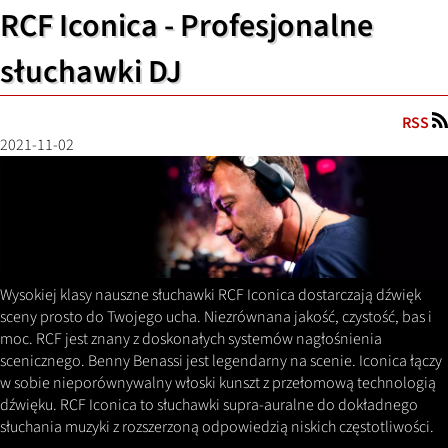
RCF Iconica - Profesjonalne
słuchawki DJ
RSS
2021-11-02
Wysokiej klasy nauszne słuchawki RCF Iconica dostarczają dźwięk
sceny prosto do Twojego ucha. Niezrównana jakość, czystość, bas i
moc. RCF jest znany z doskonałych systemów nagłośnienia
scenicznego. Benny Benassi jest legendarny na scenie. Iconica łączy
w sobie nieporównywalny włoski kunszt z przełomową technologią
dźwięku. RCF Iconica to słuchawki supra-auralne do dokładnego
słuchania muzyki z rozszerzoną odpowiedzią niskich częstotliwości.