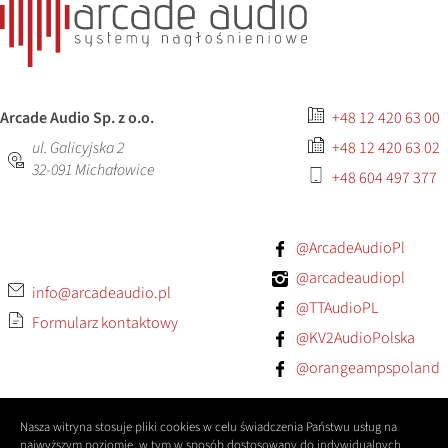
Arcade Audio Sp. z o.o.
+48 12 420 63 00
ul. Galicyjska 2
+48 12 420 63 02
32-091
Michałowice
+48 604 497 377
@ArcadeAudioPl
@arcadeaudiopl
info@arcadeaudio.pl
@TTAudioPL
Formularz kontaktowy
@KV2AudioPolska
@orangeampspoland
Nasza witryna stosuje pliki cookies w celu świadczenia Państwu usług na
najwyższym poziomie, w tym w sposób dostosowany do indywidualnych