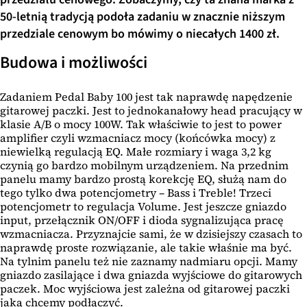
50-letnią tradycją podoła zadaniu w znacznie niższym
przedziale cenowym bo mówimy o niecałych 1400 zł.
Budowa i możliwości
Zadaniem Pedal Baby 100 jest tak naprawdę napędzenie
gitarowej paczki. Jest to jednokanałowy head pracujący w
klasie A/B o mocy 100W. Tak właściwie to jest to power
amplifier czyli wzmacniacz mocy (końcówka mocy) z
niewielką regulacją EQ. Małe rozmiary i waga 3,2 kg
czynią go bardzo mobilnym urządzeniem. Na przednim
panelu mamy bardzo prostą korekcję EQ, służą nam do
tego tylko dwa potencjometry – Bass i Treble! Trzeci
potencjometr to regulacja Volume. Jest jeszcze gniazdo
input, przełącznik ON/OFF i dioda sygnalizująca pracę
wzmacniacza. Przyznajcie sami, że w dzisiejszy czasach to
naprawdę proste rozwiązanie, ale takie właśnie ma być.
Na tylnim panelu też nie zaznamy nadmiaru opcji. Mamy
gniazdo zasilające i dwa gniazda wyjściowe do gitarowych
paczek. Moc wyjściowa jest zależna od gitarowej paczki
jaką chcemy podłączyć.