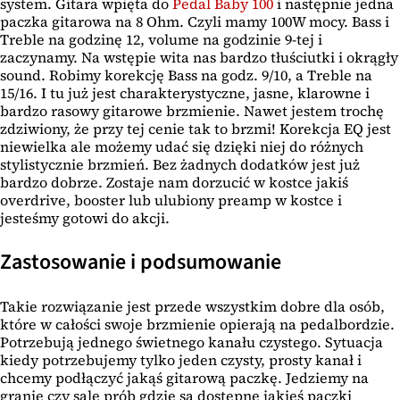
system. Gitara wpięta do
Pedal Baby 100
i następnie jedna
paczka gitarowa na 8 Ohm. Czyli mamy 100W mocy. Bass i
Treble na godzinę 12, volume na godzinie 9-tej i
zaczynamy. Na wstępie wita nas bardzo tłuściutki i okrągły
sound. Robimy korekcję Bass na godz. 9/10, a Treble na
15/16. I tu już jest charakterystyczne, jasne, klarowne i
bardzo rasowy gitarowe brzmienie. Nawet jestem trochę
zdziwiony, że przy tej cenie tak to brzmi! Korekcja EQ jest
niewielka ale możemy udać się dzięki niej do różnych
stylistycznie brzmień. Bez żadnych dodatków jest już
bardzo dobrze. Zostaje nam dorzucić w kostce jakiś
overdrive, booster lub ulubiony preamp w kostce i
jesteśmy gotowi do akcji.
Zastosowanie i podsumowanie
Takie rozwiązanie jest przede wszystkim dobre dla osób,
które w całości swoje brzmienie opierają na pedalbordzie.
Potrzebują jednego świetnego kanału czystego. Sytuacja
kiedy potrzebujemy tylko jeden czysty, prosty kanał i
chcemy podłączyć jakąś gitarową paczkę. Jedziemy na
granie czy salę prób gdzie są dostępne jakieś paczki