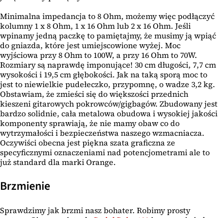
Minimalna impedancja to 8 Ohm, możemy więc podłączyć
kolumny 1 x 8 Ohm, 1 x 16 Ohm lub 2 x 16 Ohm. Jeśli
wpinamy jedną paczkę to pamiętajmy, że musimy ją wpiąć
do gniazda, które jest umiejscowione wyżej. Moc
wyjściowa przy 8 Ohm to 100W, a przy 16 Ohm to 70W.
Rozmiary są naprawdę imponujące! 30 cm długości, 7,7 cm
wysokości i 19,5 cm głębokości. Jak na taką sporą moc to
jest to niewielkie pudełeczko, przypomnę, o wadze 3,2 kg.
Obstawiam, że zmieści się do większości przednich
kieszeni gitarowych pokrowców/gigbagów. Zbudowany jest
bardzo solidnie, cała metalowa obudowa i wysokiej jakości
komponenty sprawiają, że nie mamy obaw co do
wytrzymałości i bezpieczeństwa naszego wzmacniacza.
Oczywiści obecna jest piękna szata graficzna ze
specyficznymi oznaczeniami nad potencjometrami ale to
już standard dla marki Orange.
Brzmienie
Sprawdzimy jak brzmi nasz bohater. Robimy prosty