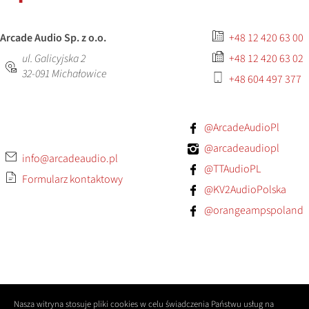
Arcade Audio Sp. z o.o.
+48 12 420 63 00
ul. Galicyjska 2
+48 12 420 63 02
32-091
Michałowice
+48 604 497 377
@ArcadeAudioPl
@arcadeaudiopl
info@arcadeaudio.pl
@TTAudioPL
Formularz kontaktowy
@KV2AudioPolska
@orangeampspoland
Nasza witryna stosuje pliki cookies w celu świadczenia Państwu usług na