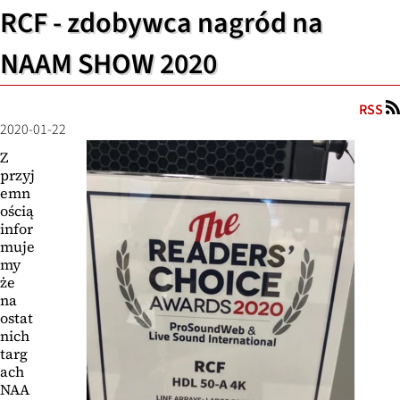
RCF - zdobywca nagród na
NAAM SHOW 2020
RSS
2020-01-22
Z
przyj
emn
ością
infor
muje
my
że
na
ostat
nich
targ
ach
NAA