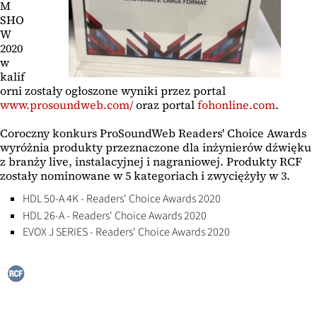
M
SHO
W
2020
w
kalif
orni zostały ogłoszone wyniki przez portal
www.prosoundweb.com/
oraz portal
fohonline.com
.
Coroczny konkurs ProSoundWeb Readers' Choice Awards
wyróżnia produkty przeznaczone dla inżynierów dźwięku
z branży live, instalacyjnej i nagraniowej. Produkty RCF
zostały nominowane w 5 kategoriach i zwyciężyły w 3.
HDL 50-A 4K - Readers' Choice Awards 2020
HDL 26-A - Readers' Choice Awards 2020
EVOX J SERIES - Readers' Choice Awards 2020