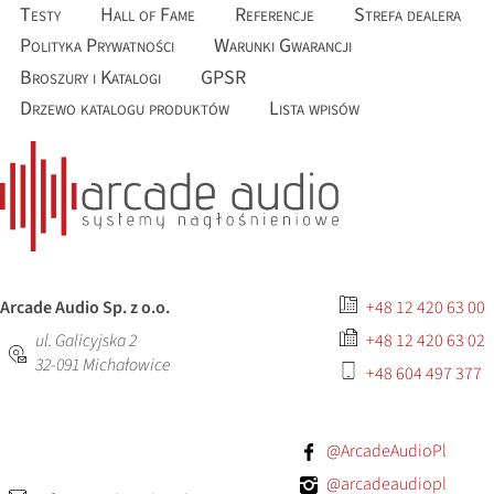
Testy
Hall of Fame
Referencje
Strefa dealera
Polityka Prywatności
Warunki Gwarancji
Broszury i Katalogi
GPSR
Drzewo katalogu produktów
Lista wpisów
Arcade Audio Sp. z o.o.
+48 12 420 63 00
ul. Galicyjska 2
+48 12 420 63 02
32-091
Michałowice
+48 604 497 377
@ArcadeAudioPl
@arcadeaudiopl