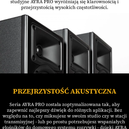
studyjne AYRA PRO wyróżniają się klarownością i
przejrzystością wysokich częstotliwości.
PRZEJRZYSTOŚĆ AKUSTYCZNA
Seria AYRA PRO została zoptymalizowana tak, aby
zapewnić najlepszy dźwięk do różnych aplikacji. Bez
względu na to, czy miksujesz w swoim studio czy w stacji
transmisyjnej - lub po prostu potrzebujesz wspaniałych
głośników do domowego systemu rozrywki - dzięki AYRA