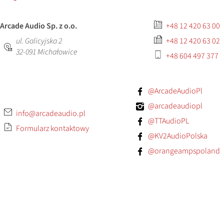
Arcade Audio Sp. z o.o.
+48 12 420 63 00
ul. Galicyjska 2
+48 12 420 63 02
32-091
Michałowice
+48 604 497 377
@ArcadeAudioPl
@arcadeaudiopl
info@arcadeaudio.pl
@TTAudioPL
Formularz kontaktowy
@KV2AudioPolska
@orangeampspoland