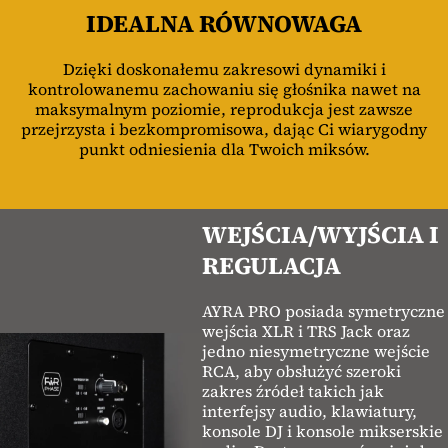
IDEALNA RÓWNOWAGA
Dzięki doskonałemu zakresowi dynamiki i
kontrolowanemu zachowaniu się głośnika nawet na
maksymalnym poziomie, reprodukcja jest zawsze
przejrzysta i bezkompromisowa, dając Ci wiarygodny
punkt odniesienia dla Twoich miksów.
WEJŚCIA/WYJŚCIA I
REGULACJA
AYRA PRO posiada symetryczne
wejścia XLR i TRS Jack oraz
jedno niesymetryczne wejście
RCA, aby obsłużyć szeroki
zakres źródeł takich jak
interfejsy audio, klawiatury,
konsole DJ i konsole mikserskie