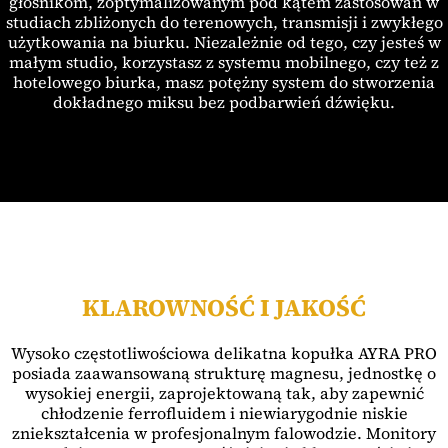
głośnikom, zoptymalizowanym pod kątem zastosowań w
studiach zbliżonych do terenowych, transmisji i zwykłego
użytkowania na biurku. Niezależnie od tego, czy jesteś w
małym studio, korzystasz z systemu mobilnego, czy też z
hotelowego biurka, masz potężny system do stworzenia
dokładnego miksu bez podbarwień dźwięku.
KLAROWNOŚĆ I JAKOŚĆ
Wysoko częstotliwościowa delikatna kopułka AYRA PRO
posiada zaawansowaną strukturę magnesu, jednostkę o
wysokiej energii, zaprojektowaną tak, aby zapewnić
chłodzenie ferrofluidem i niewiarygodnie niskie
zniekształcenia w profesjonalnym falowodzie. Monitory