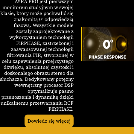
AYRA PRO jest pierwszym
monitorem studyjnym w swojej
klasie, który może pochwalić się
znakomitą 0° odpowiedzią
fazową. Wszystkie modele
zostały zaprojektowane z
wykorzystaniem technologii
FiRPHASE, zastrzeżonej i
zaawansowanej technologii
filtrowania FIR, stworzonej w
celu zapewnienia przejrzystego
dźwięku, absolutnej czystości i
doskonałego obrazu stereo dla
słuchacza. Dedykowany potężny
wewnętrzny procesor DSP
optymalizuje pasmo
przenoszenia i dynamikę dzięki
unikalnemu przetwarzaniu RCF
FiRPHASE.
Dowiedz się więcej