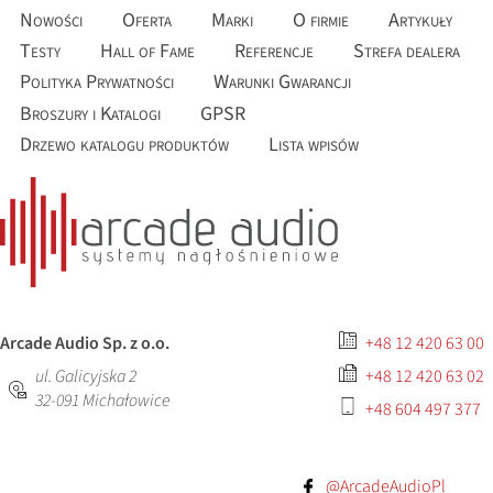
Nowości
Oferta
Marki
O firmie
Artykuły
Testy
Hall of Fame
Referencje
Strefa dealera
Polityka Prywatności
Warunki Gwarancji
Broszury i Katalogi
GPSR
Drzewo katalogu produktów
Lista wpisów
Arcade Audio Sp. z o.o.
+48 12 420 63 00
ul. Galicyjska 2
+48 12 420 63 02
32-091
Michałowice
+48 604 497 377
@ArcadeAudioPl