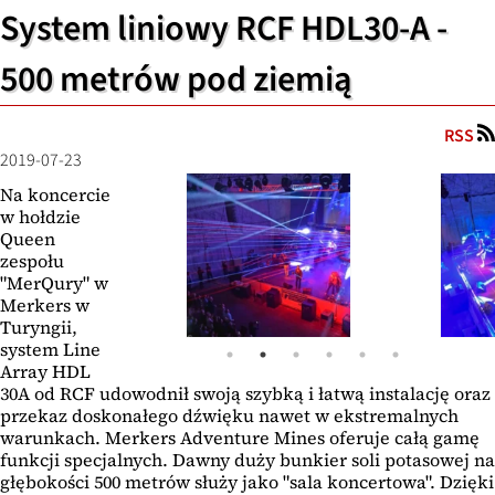
System liniowy RCF HDL30-A -
500 metrów pod ziemią
RSS
2019-07-23
Na koncercie
w hołdzie
Queen
zespołu
"MerQury" w
Merkers w
Turyngii,
system Line
Array HDL
30A od RCF udowodnił swoją szybką i łatwą instalację oraz
przekaz doskonałego dźwięku nawet w ekstremalnych
warunkach. Merkers Adventure Mines oferuje całą gamę
funkcji specjalnych. Dawny duży bunkier soli potasowej na
głębokości 500 metrów służy jako "sala koncertowa". Dzięki