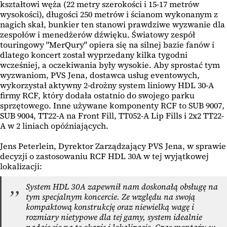
kształtowi węża (22 metry szerokości i 15-17 metrów
wysokości), długości 250 metrów i ścianom wykonanym z
nagich skał, bunkier ten stanowi prawdziwe wyzwanie dla
zespołów i menedżerów dźwięku. Światowy zespół
touringowy "MerQury" opiera się na silnej bazie fanów i
dlatego koncert został wyprzedany kilka tygodni
wcześniej, a oczekiwania były wysokie. Aby sprostać tym
wyzwaniom, PVS Jena, dostawca usług eventowych,
wykorzystał aktywny 2-drożny system liniowy HDL 30-A
firmy RCF, który dodała ostatnio do swojego parku
sprzętowego. Inne używane komponenty RCF to SUB 9007,
SUB 9004, TT22-A na Front Fill, TT052-A Lip Fills i 2x2 TT22-
A w 2 liniach opóźniających.
Jens Peterlein, Dyrektor Zarządzający PVS Jena, w sprawie
decyzji o zastosowaniu RCF HDL 30A w tej wyjątkowej
lokalizacji:
System HDL 30A zapewnił nam doskonałą obsługę na
tym specjalnym koncercie. Ze względu na swoją
kompaktową konstrukcję oraz niewielką wagę i
rozmiary nietypowe dla tej gamy, system idealnie