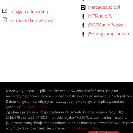
@arcadeaudiopl
info@arcadeaudio.pl
@TTAudioPL
Formularz kontaktowy
@KV2AudioPolska
@orangeampspoland
Nasza witryna stosuje pliki cookies w celu świadczenia Państwu usług na
najwyższym poziomie, w tym w sposób dostosowany do indywidualnych potrzeb.
Dalsze korzystanie z witryny oznacza zgodę na wykorzystanie plików cookies
zgodnie z
Polityką cookies
.
Zgodnie z przepisami Rozporządzenia Parlamentu Europejskiego i Rady (UE)
2016/679 z dnia 27-04-2016 r (określane jako “RODO”), aktualną informację o tym
jak przetwarzamy Twoje dane osobowe, oraz jak możesz skorzystać ze swoich pra
w tym zakresie, znajdziesz się w naszej
Polityce Prywatności
.