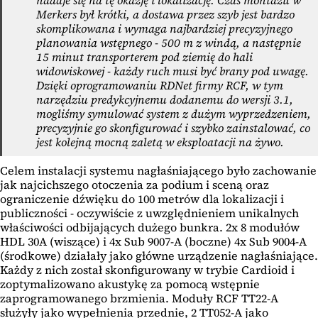
nadaje się na tę okazję i lokalizację. Czas montażu w
Merkers był krótki, a dostawa przez szyb jest bardzo
skomplikowana i wymaga najbardziej precyzyjnego
planowania wstępnego - 500 m z windą, a następnie
15 minut transporterem pod ziemię do hali
widowiskowej - każdy ruch musi być brany pod uwagę.
Dzięki oprogramowaniu RDNet firmy RCF, w tym
narzędziu predykcyjnemu dodanemu do wersji 3.1,
mogliśmy symulować system z dużym wyprzedzeniem,
precyzyjnie go skonfigurować i szybko zainstalować, co
jest kolejną mocną zaletą w eksploatacji na żywo.
Celem instalacji systemu nagłaśniającego było zachowanie
jak najcichszego otoczenia za podium i sceną oraz
ograniczenie dźwięku do 100 metrów dla lokalizacji i
publiczności - oczywiście z uwzględnieniem unikalnych
właściwości odbijających dużego bunkra. 2x 8 modułów
HDL 30A (wiszące) i 4x Sub 9007-A (boczne) 4x Sub 9004-A
(środkowe) działały jako główne urządzenie nagłaśniające.
Każdy z nich został skonfigurowany w trybie Cardioid i
zoptymalizowano akustykę za pomocą wstępnie
zaprogramowanego brzmienia. Moduły RCF TT22-A
służyły jako wypełnienia przednie, 2 TT052-A jako