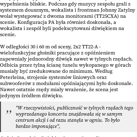
wypełnienia bliskie. Podczas gdy muzycy zespołu grali z
systemem dousznym, wokalista i frontman Johnny Zatylny
wolał występować z dwoma monitorami (TT25CXA) na
scenie. Konfiguracja PA była również doskonała, a
wokalista i zespół byli podekscytowani dźwiękiem na
scenie.
W odległości 30 i 60 m od sceny, 2x2 TT22-A -
wielofunkcyjne głośniki pracujące z opóźnieniem
zapewniały jednorodny dźwięk nawet w tylnych rzędach.
Odbicia przez tylną ścianę tunelu wykopanego w górach
musiały być zredukowane do minimum. Według
Peterleina, strojenie systemów liniowych oraz
subwooferów z modułami opóźniającymi było doskonałe.
Nawet ostatnie rzędy miały wrażenie, że scena jest
jedynym źródłem dźwięku.
"W rzeczywistości, publiczność w tylnych rzędach tego
wyprzedanego koncertu znajdowała się w samym
centrum akcji i od razu stanęła w ogniu. To było
bardzo imponujące",