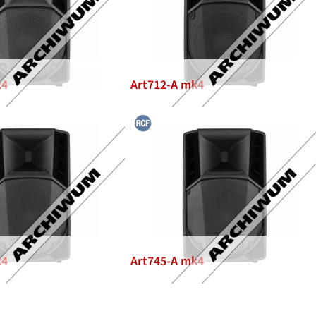
k4
Art712-A mk4
k4
Art745-A mk4