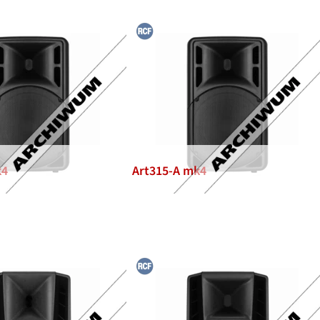
k4
Art315-A mk4