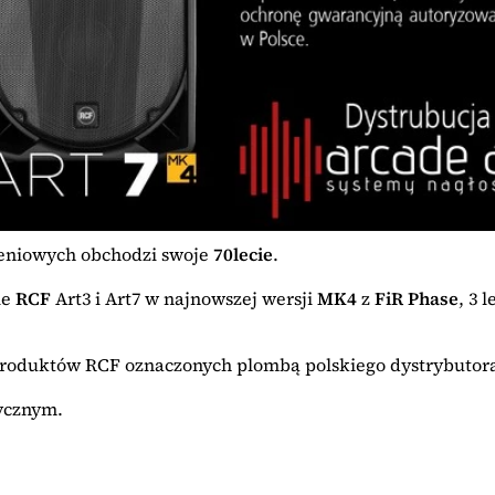
ieniowych obchodzi swoje
70lecie
.
ie
RCF
Art3 i Art7 w najnowszej wersji
MK4
z
FiR Phase
, 3 
produktów RCF oznaczonych plombą polskiego dystrybutor
ycznym.