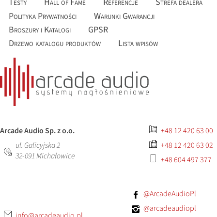
Testy
Hall of Fame
Referencje
Strefa dealera
Polityka Prywatności
Warunki Gwarancji
Broszury i Katalogi
GPSR
Drzewo katalogu produktów
Lista wpisów
Arcade Audio Sp. z o.o.
+48 12 420 63 00
ul. Galicyjska 2
+48 12 420 63 02
32-091
Michałowice
+48 604 497 377
@ArcadeAudioPl
@arcadeaudiopl
info@arcadeaudio.pl