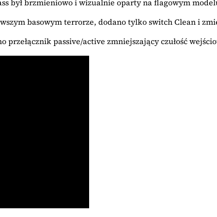
ass był brzmieniowo i wizualnie oparty na flagowym model
rwszym basowym terrorze, dodano tylko switch Clean i zmi
 przełącznik passive/active zmniejszający czułość wejścio