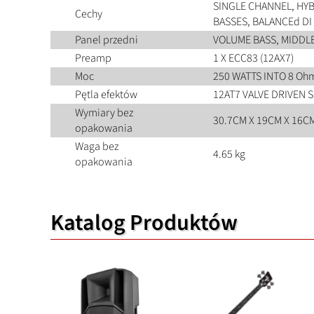
SINGLE CHANNEL, HYB
Cechy
BASSES, BALANCEd DI
Panel przedni
VOLUME BASS, MIDDLE
Preamp
1 X ECC83 (12AX7)
Moc
250 WATTS INTO 8 Oh
Pętla efektów
12AT7 VALVE DRIVEN 
Wymiary bez
30.7CM X 19CM X 16C
opakowania
Waga bez
4.65 kg
opakowania
Katalog Produktów