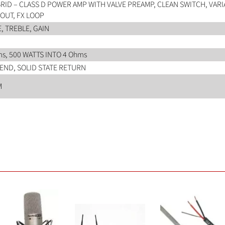
RID – CLASS D POWER AMP WITH VALVE PREAMP, CLEAN SWITCH, VARIA
 OUT, FX LOOP
, TREBLE, GAIN
ms, 500 WATTS INTO 4 Ohms
SEND, SOLID STATE RETURN
M