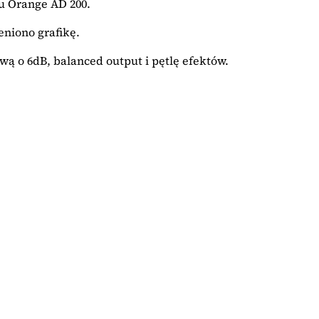
u Orange AD 200.
eniono grafikę.
wą o 6dB, balanced output i pętlę efektów.