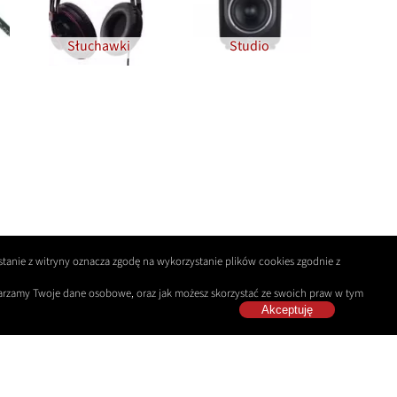
Słuchawki
Studio
tanie z witryny oznacza zgodę na wykorzystanie plików cookies zgodnie z
twarzamy Twoje dane osobowe, oraz jak możesz skorzystać ze swoich praw w tym
Akceptuję
lera
Polityka Prywatności