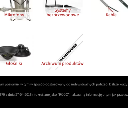
Systemy
Mikrofony
bezprzewodowe
Kable
Głośniki
Archiwum produktów
szym poziomie, w tym w sposób dostosowany do indywidualnych potrzeb. Dalsze korzys
679 z dnia 27-04-2016 r (określane jako “RODO”), aktualną informację o tym jak prze
ykuły
Testy
Hall of Fame
Referencje
Strefa dea
R
Drzewo katalogu produktów
Lista wpisów