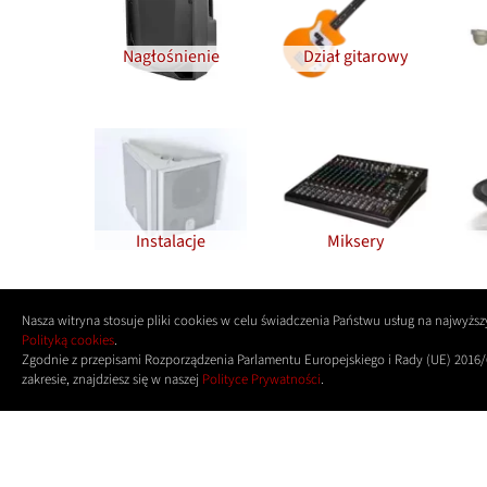
Nagłośnienie
Dział gitarowy
Instalacje
Miksery
Nasza witryna stosuje pliki cookies w celu świadczenia Państwu usług na najwyż
Polityką cookies
.
Zgodnie z przepisami Rozporządzenia Parlamentu Europejskiego i Rady (UE) 2016/
zakresie, znajdziesz się w naszej
Polityce Prywatności
.
Nowości
Oferta
Marki
O firmie
Art
Warunki Gwarancji
Broszury i Katalogi
GPS