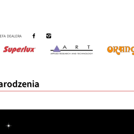
efa dealera
arodzenia