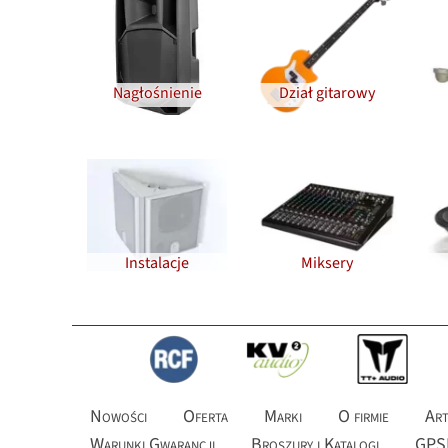
Nagłośnienie
Dział gitarowy
Instalacje
Miksery
Nowości
Oferta
Marki
O firmie
Art
Warunki Gwarancji
Broszury i Katalogi
GPS