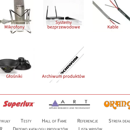
Systemy
Mikrofony
bezprzewodowe
Kable
Głośniki
Archiwum produktów
ykuły
Testy
Hall of Fame
Referencje
Strefa dea
R
Drzewo katalogu produktów
Lista wpisów