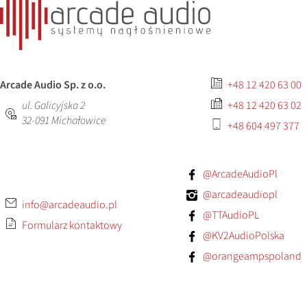
Arcade Audio Sp. z o.o.
+48 12 420 63 00
ul. Galicyjska 2
+48 12 420 63 02
32-091
Michałowice
+48 604 497 377
@ArcadeAudioPl
@arcadeaudiopl
info@arcadeaudio.pl
@TTAudioPL
Formularz kontaktowy
@KV2AudioPolska
@orangeampspoland