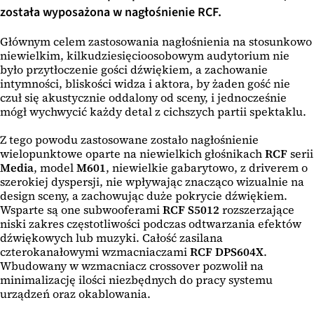
została wyposażona w nagłośnienie RCF.
Głównym celem zastosowania nagłośnienia na stosunkowo
niewielkim, kilkudziesięcioosobowym audytorium nie
było przytłoczenie gości dźwiękiem, a zachowanie
intymności, bliskości widza i aktora, by żaden gość nie
czuł się akustycznie oddalony od sceny, i jednocześnie
mógł wychwycić każdy detal z cichszych partii spektaklu.
Z tego powodu zastosowane zostało nagłośnienie
wielopunktowe oparte na niewielkich głośnikach
RCF
serii
Media
, model
M601
, niewielkie gabarytowo, z driverem o
szerokiej dyspersji, nie wpływając znacząco wizualnie na
design sceny, a zachowując duże pokrycie dźwiękiem.
Wsparte są one subwooferami
RCF S5012
rozszerzające
niski zakres częstotliwości podczas odtwarzania efektów
dźwiękowych lub muzyki. Całość zasilana
czterokanałowymi wzmacniaczami
RCF DPS604X
.
Wbudowany w wzmacniacz crossover pozwolił na
minimalizację ilości niezbędnych do pracy systemu
urządzeń oraz okablowania.