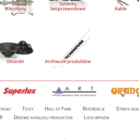
Systemy
Mikrofony
bezprzewodowe
Kable
Głośniki
Archiwum produktów
ykuły
Testy
Hall of Fame
Referencje
Strefa dea
R
Drzewo katalogu produktów
Lista wpisów