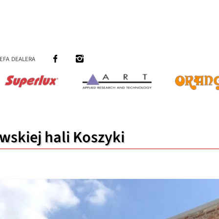
efa dealera
skiej hali Koszyki