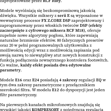
zaprojektowane przez
RCF Itaty
.
Modele wyróżniają się bezkompromisową jakością
dźwięku. Wszystkie miksery z
serii E
są wyposażone w
wewnętrzny procesor
FX Z.CORE
DSP
zaprojektowany i
zaprogramowany przez włoskich twórców
DSP
(efekty
zaczerpnięte z cyfrowego miksera RCF M18)
, oferuje
zupełnie nowe algorytmy pogłosu, które zapewniają
naturalne brzmienie efektów. 80 fabrycznych presetów
oraz 20 w pełni programowalnych użytkownika z
możliwością edycji wraz z możliwością zapisania pod
swoją nazwą to niewątpliwy atut nowych konstrukcji z
funkcją podłączenia zewnętrznego kontrolera footswitch.
Co ważne,
każdy efekt posiada dwa edytowalne
parametry
.
Modele
E16
oraz
E24
posiadają
4 zakresy
regulacji
EQ
w
tym dwa zakresy parametryczne z przełącznikiem
szerokości filtra. W modelu
E12
do dyspozycji jest jeden
filtr parametryczny.
Na pierwszych kanałach mikrofonowych znajdują się
wysokiej jakości
KOMPRESORY
z pojedynczą regulacją