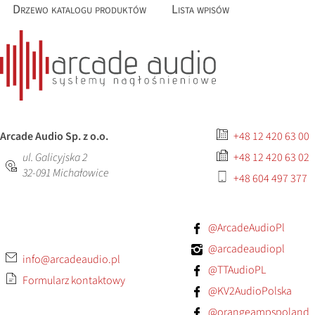
Drzewo katalogu produktów
Lista wpisów
Arcade Audio Sp. z o.o.
+48 12 420 63 00
ul. Galicyjska 2
+48 12 420 63 02
32-091
Michałowice
+48 604 497 377
@ArcadeAudioPl
@arcadeaudiopl
info@arcadeaudio.pl
@TTAudioPL
Formularz kontaktowy
@KV2AudioPolska
@orangeampspoland