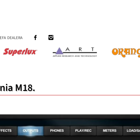
efa dealera
nia M18.