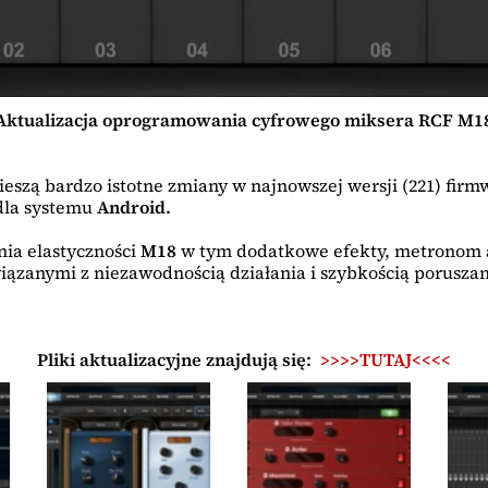
Aktualizacja oprogramowania cyfrowego miksera RCF M1
eszą bardzo istotne zmiany w najnowszej wersji (221) fir
dla systemu
Android.
nia elastyczności
M18
w tym dodatkowe efekty, metronom au
ązanymi z niezawodnością działania i szybkością poruszan
Pliki aktualizacyjne znajdują się:
>>>>TUTAJ<<<<