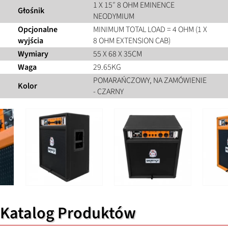
1 X 15″ 8 OHM EMINENCE
Głośnik
NEODYMIUM
Opcjonalne
MINIMUM TOTAL LOAD = 4 OHM (1 X
wyjścia
8 OHM EXTENSION CAB)
Wymiary
55 X 68 X 35CM
Waga
29.65KG
POMARAŃCZOWY, NA ZAMÓWIENIE
Kolor
- CZARNY
Katalog Produktów