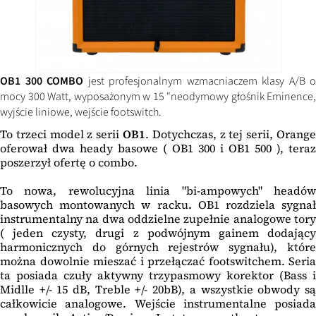
OB1 300 COMBO
jest profesjonalnym wzmacniaczem klasy A/B o
mocy 300 Watt, wyposażonym w 15 "neodymowy głośnik Eminence,
wyjście liniowe, wejście footswitch.
To trzeci model z serii
OB1
. Dotychczas, z tej serii, Orange
oferował dwa heady basowe ( OB1 300 i OB1 500 ), teraz
poszerzył ofertę o combo.
To nowa, rewolucyjna linia "bi-ampowych" headów
basowych montowanych w racku
.
OB1 rozdziela sygnał
instrumentalny na dwa oddzielne zupełnie analogowe tory
( jeden czysty, drugi z podwójnym gainem dodający
harmonicznych do górnych rejestrów sygnału), które
można dowolnie mieszać i przełączać footswitchem. Seria
ta posiada czuły aktywny trzypasmowy korektor (Bass i
Midlle +/- 15 dB, Treble +/- 20bB), a wszystkie obwody są
całkowicie analogowe. Wejście instrumentalne posiada