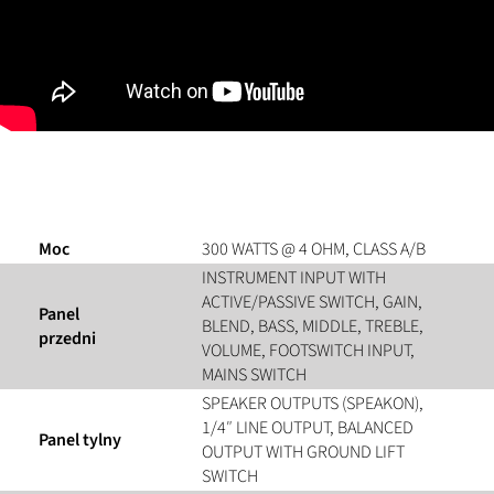
Moc
300 WATTS @ 4 OHM, CLASS A/B
INSTRUMENT INPUT WITH
ACTIVE/PASSIVE SWITCH, GAIN,
Panel
BLEND, BASS, MIDDLE, TREBLE,
przedni
VOLUME, FOOTSWITCH INPUT,
MAINS SWITCH
SPEAKER OUTPUTS (SPEAKON),
1/4″ LINE OUTPUT, BALANCED
Panel tylny
OUTPUT WITH GROUND LIFT
SWITCH