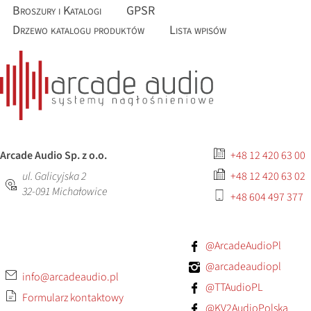
Broszury i Katalogi
GPSR
Drzewo katalogu produktów
Lista wpisów
Arcade Audio Sp. z o.o.
+48 12 420 63 00
ul. Galicyjska 2
+48 12 420 63 02
32-091
Michałowice
+48 604 497 377
@ArcadeAudioPl
@arcadeaudiopl
info@arcadeaudio.pl
@TTAudioPL
Formularz kontaktowy
@KV2AudioPolska