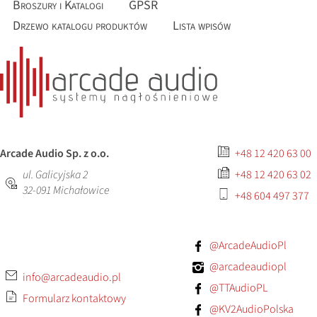
Broszury i Katalogi
GPSR
Drzewo katalogu produktów
Lista wpisów
Arcade Audio Sp. z o.o.
+48 12 420 63 00
ul. Galicyjska 2
+48 12 420 63 02
32-091
Michałowice
+48 604 497 377
@ArcadeAudioPl
@arcadeaudiopl
info@arcadeaudio.pl
@TTAudioPL
Formularz kontaktowy
@KV2AudioPolska