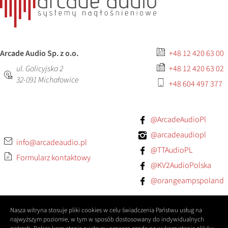
Arcade Audio Sp. z o.o.
+48 12 420 63 00
ul. Galicyjska 2
+48 12 420 63 02
32-091
Michałowice
+48 604 497 377
@ArcadeAudioPl
@arcadeaudiopl
info@arcadeaudio.pl
@TTAudioPL
Formularz kontaktowy
@KV2AudioPolska
@orangeampspoland
Nasza witryna stosuje pliki cookies w celu świadczenia Państwu usług na
najwyższym poziomie, w tym w sposób dostosowany do indywidualnych