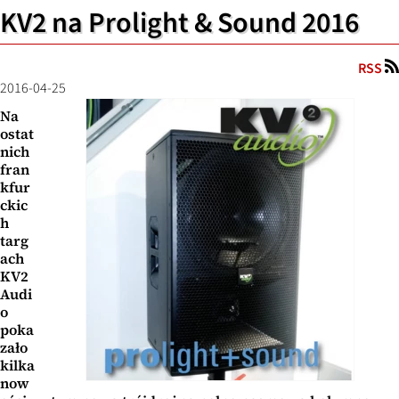
KV2 na Prolight & Sound 2016
RSS
2016-04-25
Na
ostat
nich
fran
kfur
ckic
h
targ
ach
KV2
Audi
o
poka
zało
kilka
now