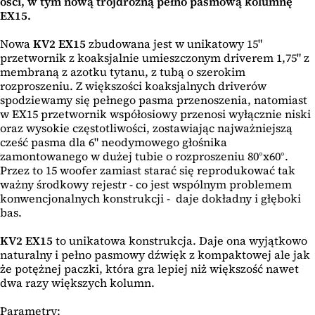
ości, w tym nową trójdrożną pełno pasmową kolumnę
EX15.
Nowa
KV2 EX15
zbudowana jest w unikatowy 15"
przetwornik z koaksjalnie umieszczonym driverem 1,75" z
membraną z azotku tytanu, z tubą o szerokim
rozproszeniu. Z większości koaksjalnych driverów
spodziewamy się pełnego pasma przenoszenia, natomiast
w EX15 przetwornik współosiowy przenosi wyłącznie niski
oraz wysokie częstotliwości, zostawiając najważniejszą
cześć pasma dla 6" neodymowego głośnika
zamontowanego w dużej tubie o rozproszeniu 80°x60°.
Przez to 15 woofer zamiast starać się reprodukować tak
ważny środkowy rejestr - co jest wspólnym problemem
konwencjonalnych konstrukcji - daje dokładny i głęboki
bas.
KV2 EX15
to unikatowa konstrukcja. Daje ona wyjątkowo
naturalny i pełno pasmowy dźwięk z kompaktowej ale jak
że potężnej paczki, która gra lepiej niż większość nawet
dwa razy większych kolumn.
Parametry: