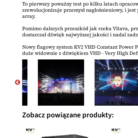
To pierwszy poważny test po kilku latach opraco
zrewolucjonizuje przemysł nagłośnieniowy, i je
array.
Pomimo dalszych przeszkód jak rzeka Vltava, pr
dostarczał dźwięk najwyższej jakości i nadal zad
Nowy flagowy system KV2 VHD Constant Power Poi
duże widownie z dźwiękiem VHD - Very High Defi
Zobacz powiązane produkty: