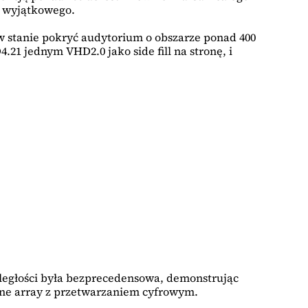
ę wyjątkowego.
 w stanie pokryć audytorium o obszarze ponad 400
1 jednym VHD2.0 jako side fill na stronę, i
dległości była bezprecedensowa, demonstrując
line array z przetwarzaniem cyfrowym.