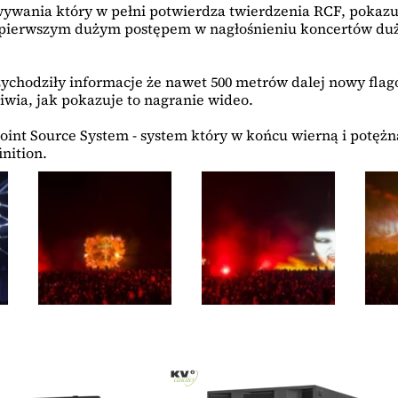
wywania który w pełni potwierdza twierdzenia RCF, pokazu
st pierwszym dużym postępem w nagłośnieniu koncertów duż
zychodziły informacje że nawet 500 metrów dalej nowy fla
ziwia, jak pokazuje to nagranie wideo.
nt Source System - system który w końcu wierną i potężn
nition.