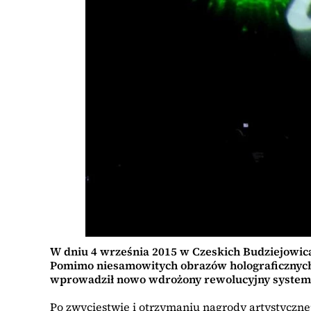
W dniu 4 września 2015 w Czeskich Budziejowica
Pomimo niesamowitych obrazów holograficznych,
wprowadził nowo wdrożony rewolucyjny system 
Po zwycięstwie i otrzymaniu nagrody artystyczn