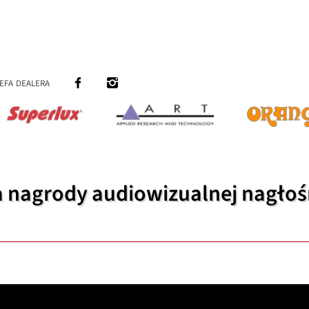
efa dealera
 nagrody audiowizualnej nagłoś