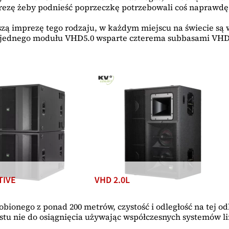
mprezę żeby podnieść poprzeczkę potrzebowali coś naprawd
wszą imprezę tego rodzaju, w każdym miejscu na świecie są
 jednego modułu VHD5.0 wsparte czterema subbasami VHD4.2
TIVE
VHD 2.0L
bionego z ponad 200 metrów, czystość i odległość na tej o
stu nie do osiągnięcia używając współczesnych systemów 