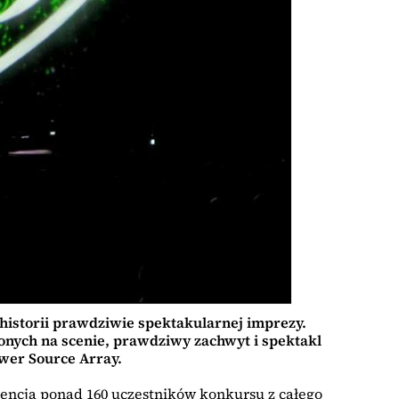
historii prawdziwie spektakularnej imprezy.
nych na scenie, prawdziwy zachwyt i spektakl
wer Source Array.
encją ponad 160 uczestników konkursu z całego