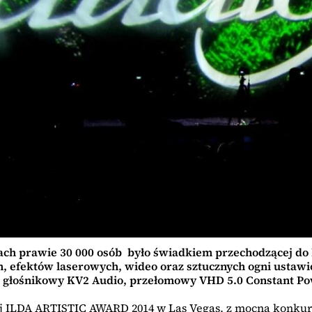
ch prawie 30 000 osób było świadkiem przechodzącej do 
 efektów laserowych, wideo oraz sztucznych ogni ustawio
głośnikowy KV2 Audio, przełomowy VHD 5.0 Constant Po
ej ILDA ARTISTIC AWARD 2014 w Las Vegas, z mocną konkur