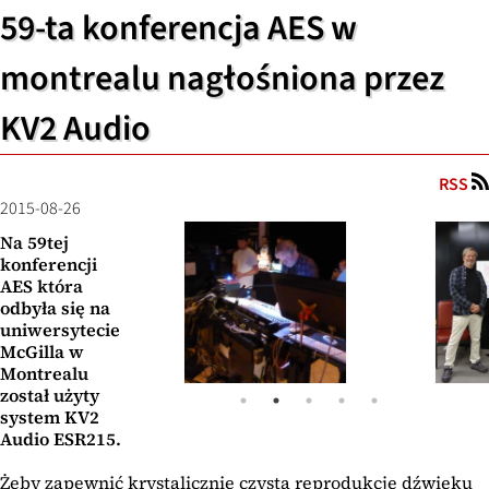
59-ta konferencja AES w
montrealu nagłośniona przez
KV2 Audio
RSS
2015-08-26
Na 59tej
konferencji
AES która
odbyła się na
uniwersytecie
McGilla w
Montrealu
został użyty
system KV2
Audio ESR215.
Żeby zapewnić krystalicznie czystą reprodukcję dźwięku