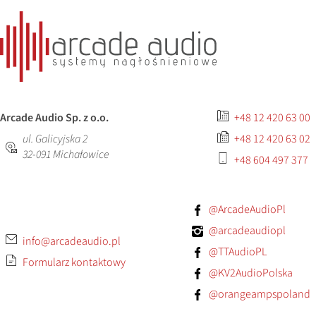
Arcade Audio Sp. z o.o.
+48 12 420 63 00
ul. Galicyjska 2
+48 12 420 63 02
32-091
Michałowice
+48 604 497 377
@ArcadeAudioPl
@arcadeaudiopl
info@arcadeaudio.pl
@TTAudioPL
Formularz kontaktowy
@KV2AudioPolska
@orangeampspoland