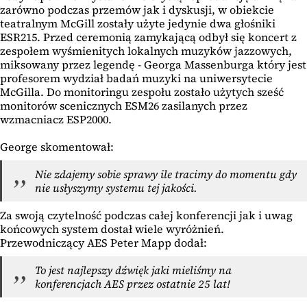
zarówno podczas przemów jak i dyskusji, w obiekcie
teatralnym McGill zostały użyte jedynie dwa głośniki
ESR215. Przed ceremonią zamykającą odbył się koncert z
zespołem wyśmienitych lokalnych muzyków jazzowych,
miksowany przez legendę - Georga Massenburga który jest
profesorem wydział badań muzyki na uniwersytecie
McGilla. Do monitoringu zespołu zostało użytych sześć
monitorów scenicznych ESM26 zasilanych przez
wzmacniacz ESP2000.
George skomentował:
Nie zdajemy sobie sprawy ile tracimy do momentu gdy
nie usłyszymy systemu tej jakości.
Za swoją czytelność podczas całej konferencji jak i uwag
końcowych system dostał wiele wyróżnień.
Przewodniczący AES Peter Mapp dodał:
To jest najlepszy dźwięk jaki mieliśmy na
konferencjach AES przez ostatnie 25 lat!