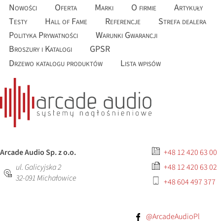
Nowości
Oferta
Marki
O firmie
Artykuły
Testy
Hall of Fame
Referencje
Strefa dealera
Polityka Prywatności
Warunki Gwarancji
Broszury i Katalogi
GPSR
Drzewo katalogu produktów
Lista wpisów
Arcade Audio Sp. z o.o.
+48 12 420 63 00
ul. Galicyjska 2
+48 12 420 63 02
32-091
Michałowice
+48 604 497 377
@ArcadeAudioPl