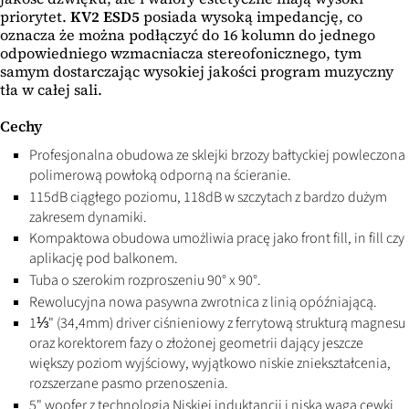
priorytet.
KV2 ESD5
posiada wysoką impedancję, co
oznacza że można podłączyć do 16 kolumn do jednego
odpowiedniego wzmacniacza stereofonicznego, tym
samym dostarczając wysokiej jakości program muzyczny
tła w całej sali.
Cechy
Profesjonalna obudowa ze sklejki brzozy bałtyckiej powleczona
polimerową powłoką odporną na ścieranie.
115dB ciągłego poziomu, 118dB w szczytach z bardzo dużym
zakresem dynamiki.
Kompaktowa obudowa umożliwia pracę jako front fill, in fill czy
aplikację pod balkonem.
Tuba o szerokim rozproszeniu 90° x 90°.
Rewolucyjna nowa pasywna zwrotnica z linią opóźniającą.
1⅓" (34,4mm) driver ciśnieniowy z ferrytową strukturą magnesu
oraz korektorem fazy o złożonej geometrii dający jeszcze
większy poziom wyjściowy, wyjątkowo niskie zniekształcenia,
rozszerzane pasmo przenoszenia.
5" woofer z technologią Niskiej induktancji i niską wagą cewki