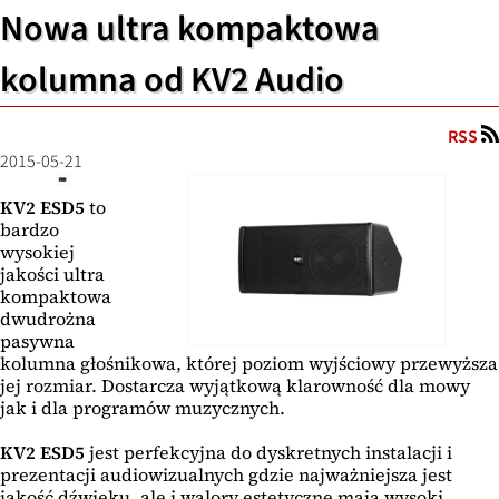
Nowa ultra kompaktowa
kolumna od KV2 Audio
RSS
2015-05-21
KV2 ESD5
to
bardzo
wysokiej
jakości ultra
kompaktowa
dwudrożna
pasywna
kolumna głośnikowa, której poziom wyjściowy przewyższa
jej rozmiar. Dostarcza wyjątkową klarowność dla mowy
jak i dla programów muzycznych.
KV2 ESD5
jest perfekcyjna do dyskretnych instalacji i
prezentacji audiowizualnych gdzie najważniejsza jest
jakość dźwięku, ale i walory estetyczne mają wysoki