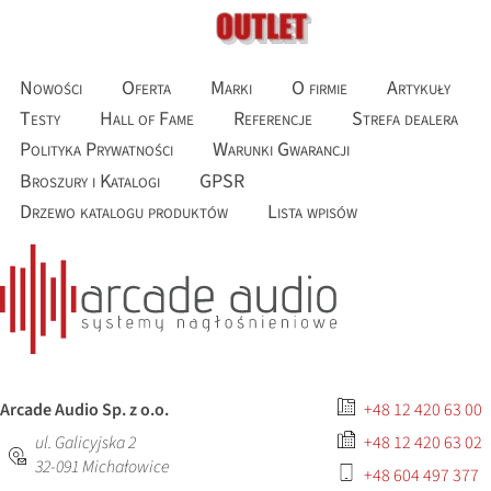
Nowości
Oferta
Marki
O firmie
Artykuły
Testy
Hall of Fame
Referencje
Strefa dealera
Polityka Prywatności
Warunki Gwarancji
Broszury i Katalogi
GPSR
Drzewo katalogu produktów
Lista wpisów
Arcade Audio Sp. z o.o.
+48 12 420 63 00
ul. Galicyjska 2
+48 12 420 63 02
32-091
Michałowice
+48 604 497 377