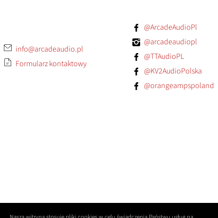
@ArcadeAudioPl
@arcadeaudiopl
info@arcadeaudio.pl
@TTAudioPL
Formularz kontaktowy
@KV2AudioPolska
@orangeampspoland
Nasza witryna stosuje pliki cookies w celu świadczenia Państwu usług na