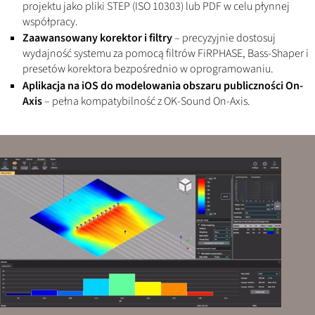
projektu jako pliki STEP (ISO 10303) lub PDF w celu płynnej
współpracy.
Zaawansowany korektor i filtry
– precyzyjnie dostosuj
wydajność systemu za pomocą filtrów FiRPHASE, Bass-Shaper i
presetów korektora bezpośrednio w oprogramowaniu.
Aplikacja na iOS do modelowania obszaru publiczności On-
Axis
– pełna kompatybilność z OK-Sound On-Axis.