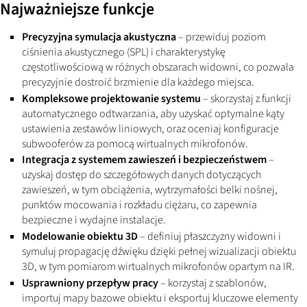
Najważniejsze funkcje
Precyzyjna symulacja akustyczna
– przewiduj poziom
ciśnienia akustycznego (SPL) i charakterystykę
częstotliwościową w różnych obszarach widowni, co pozwala
precyzyjnie dostroić brzmienie dla każdego miejsca.
Kompleksowe projektowanie systemu
– skorzystaj z funkcji
automatycznego odtwarzania, aby uzyskać optymalne kąty
ustawienia zestawów liniowych, oraz oceniaj konfiguracje
subwooferów za pomocą wirtualnych mikrofonów.
Integracja z systemem zawieszeń i bezpieczeństwem
–
uzyskaj dostęp do szczegółowych danych dotyczących
zawieszeń, w tym obciążenia, wytrzymałości belki nośnej,
punktów mocowania i rozkładu ciężaru, co zapewnia
bezpieczne i wydajne instalacje.
Modelowanie obiektu 3D
– definiuj płaszczyzny widowni i
symuluj propagację dźwięku dzięki pełnej wizualizacji obiektu
3D, w tym pomiarom wirtualnych mikrofonów opartym na IR.
Usprawniony przepływ pracy
– korzystaj z szablonów,
importuj mapy bazowe obiektu i eksportuj kluczowe elementy