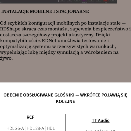
INSTALACJE MOBILNE I STACJONARNE
Od szybkich konfiguracji mobilnych po instalacje stałe —
RDShape skraca czas montażu, zapewnia bezpieczeństwo i
dostarcza szczegółowy projekt akustyczny. Dzięki
kompatybilności z RDNet umożliwia testowanie i
optymalizację systemu w rzeczywistych warunkach,
wypełniając lukę między symulacją a wdrożeniem na
żywo.
OBECNIE OBSŁUGIWANE GŁOŚNIKI — WKRÓTCE POJAWIĄ SIĘ
KOLEJNE
RCF
TT Audio
HDL 26-A | HDL 28-A | HDL