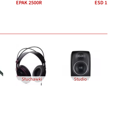
500R
ESD 12
Słuchawki
Studio