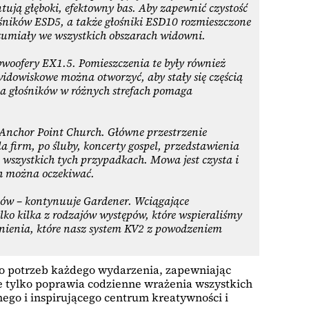
tują głęboki, efektowny bas. Aby zapewnić czystość
śników ESD5, a także głośniki ESD10 rozmieszczone
rozumiały we wszystkich obszarach widowni.
bwoofery EX1.5. Pomieszczenia te były również
idowiskowe można otworzyć, aby stały się częścią
ia głośników w różnych strefach pomaga
 Anchor Point Church. Główne przestrzenie
 firm, po śluby, koncerty gospel, przedstawienia
wszystkich tych przypadkach. Mowa jest czysta i
ch można oczekiwać.
łów – kontynuuje Gardener. Wciągające
lko kilka z rodzajów występów, które wspieraliśmy
śnienia, które nasz system KV2 z powodzeniem
 do potrzeb każdego wydarzenia, zapewniając
ie tylko poprawia codzienne wrażenia wszystkich
nego i inspirującego centrum kreatywności i