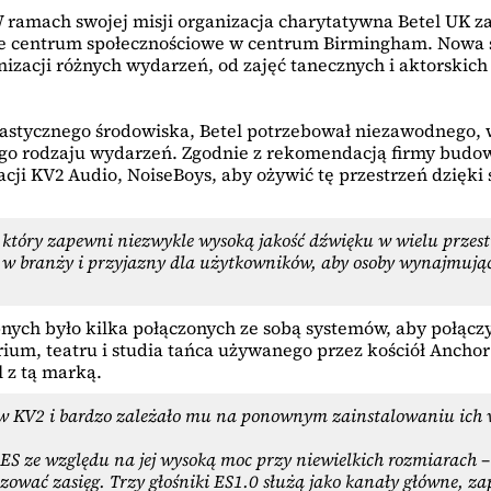
 W ramach swojej misji organizacja charytatywna Betel UK z
ne centrum społecznościowe w centrum Birmingham. Nowa si
nizacji różnych wydarzeń, od zajęć tanecznych i aktorski
astycznego środowiska, Betel potrzebował niezawodnego,
ego rodzaju wydarzeń. Zgodnie z rekomendacją firmy budow
acji KV2 Audio, NoiseBoys, aby ożywić tę przestrzeń dzięk
tóry zapewni niezwykle wysoką jakość dźwięku w wielu przestr
y w branży i przyjazny dla użytkowników, aby osoby wynajmując
ch było kilka połączonych ze sobą systemów, aby połączyć
m, teatru i studia tańca używanego przez kościół Anchor
 z tą marką.
któw KV2 i bardzo zależało mu na ponownym zainstalowaniu ic
ę ES ze względu na jej wysoką moc przy niewielkich rozmiarach
ować zasięg. Trzy głośniki ES1.0 służą jako kanały główne, z