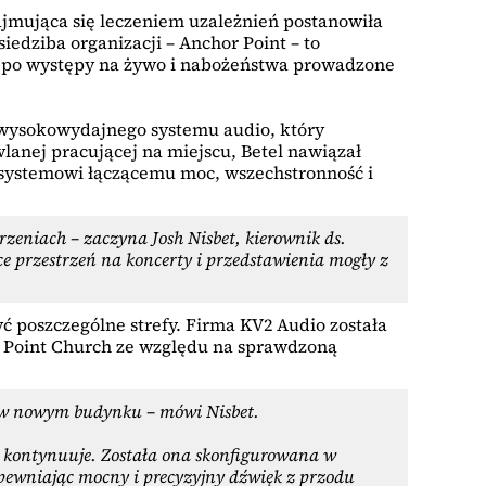
ajmująca się leczeniem uzależnień postanowiła
edziba organizacji – Anchor Point – to
ch po występy na żywo i nabożeństwa prowadzone
 wysokowydajnego systemu audio, który
lanej pracującej na miejscu, Betel nawiązał
i systemowi łączącemu moc, wszechstronność i
zeniach – zaczyna Josh Nisbet, kierownik ds.
e przestrzeń na koncerty i przedstawienia mogły z
 poszczególne strefy. Firma KV2 Audio została
 Point Church ze względu na sprawdzoną
h w nowym budynku – mówi Nisbet.
 – kontynuuje. Została ona skonfigurowana w
apewniając mocny i precyzyjny dźwięk z przodu