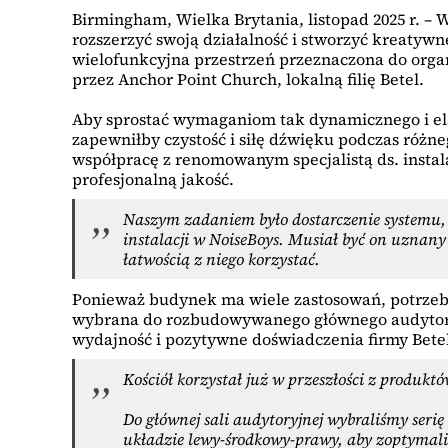
Birmingham, Wielka Brytania, listopad 2025 r. –
rozszerzyć swoją działalność i stworzyć kreatyw
wielofunkcyjna przestrzeń przeznaczona do orga
przez Anchor Point Church, lokalną filię Betel.
Aby sprostać wymaganiom tak dynamicznego i el
zapewniłby czystość i siłę dźwięku podczas różn
współpracę z renomowanym specjalistą ds. instal
profesjonalną jakość.
Naszym zadaniem było dostarczenie systemu, k
instalacji w NoiseBoys. Musiał być on uznan
łatwością z niego korzystać.
Ponieważ budynek ma wiele zastosowań, potrzebny
wybrana do rozbudowywanego głównego audytoriu
wydajność i pozytywne doświadczenia firmy Betel
Kościół korzystał już w przeszłości z produ
Do głównej sali audytoryjnej wybraliśmy seri
układzie lewy-środkowy-prawy, aby zoptymaliz