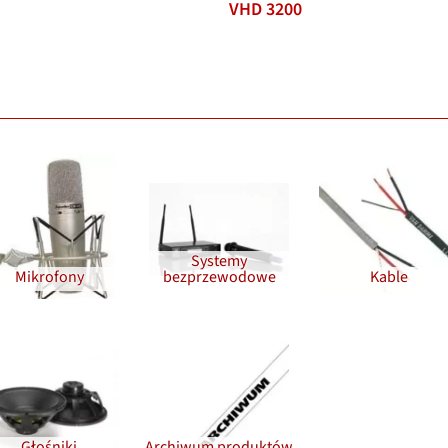
VHD 3200
EPAK 2
Systemy
Mikrofony
bezprzewodowe
Kable
Głośniki
Archiwum produktów