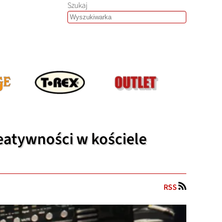
Szukaj
reatywności w kościele
RSS