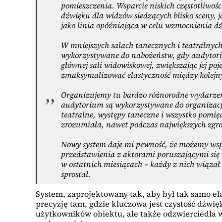
pomieszczenia. Wsparcie niskich częstotliwoś
dźwięku dla widzów siedzących blisko sceny,
jako linia opóźniająca w celu wzmocnienia dźw
W mniejszych salach tanecznych i teatralnych
wykorzystywane do nabożeństw, gdy audytorium
głównej sali widowiskowej, zwiększając jej p
zmaksymalizować elastyczność między kolej
Organizujemy tu bardzo różnorodne wydarzeni
audytorium są wykorzystywane do organizacji 
teatralne, występy taneczne i wszystko pomię
zrozumiała, nawet podczas największych zgr
Nowy system daje mi pewność, że możemy wspi
przedstawienia z aktorami poruszającymi się w
w ostatnich miesiącach – każdy z nich wiązał
sprostał.
System, zaprojektowany tak, aby był tak samo el
precyzję tam, gdzie kluczowa jest czystość dźwię
użytkowników obiektu, ale także odzwierciedla w