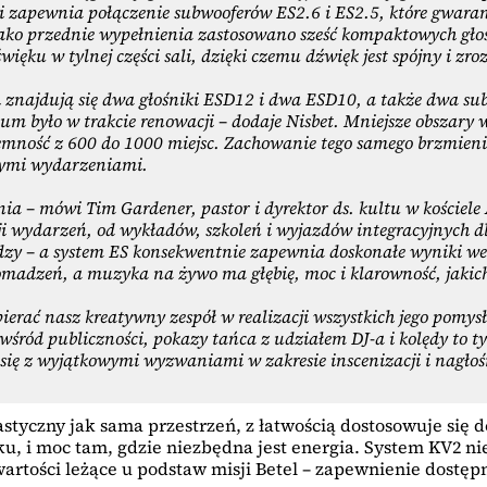
ci zapewnia połączenie subwooferów ES2.6 i ES2.5, które gwaran
 jako przednie wypełnienia zastosowano sześć kompaktowych gło
ięku w tylnej części sali, dzięki czemu dźwięk jest spójny i z
 znajdują się dwa głośniki ESD12 i dwa ESD10, a także dwa su
 było w trakcie renowacji – dodaje Nisbet. Mniejsze obszary w
ojemność z 600 do 1000 miejsc. Zachowanie tego samego brzmien
nymi wydarzeniami.
a – mówi Tim Gardener, pastor i dyrektor ds. kultu w kościele
wydarzeń, od wykładów, szkoleń i wyjazdów integracyjnych dla
dzy – a system ES konsekwentnie zapewnia doskonałe wyniki we 
omadzeń, a muzyka na żywo ma głębię, moc i klarowność, jaki
erać nasz kreatywny zespół w realizacji wszystkich jego pomys
śród publiczności, pokazy tańca z udziałem DJ-a i kolędy to ty
 się z wyjątkowymi wyzwaniami w zakresie inscenizacji i nagło
astyczny jak sama przestrzeń, z łatwością dostosowuje się
ku, i moc tam, gdzie niezbędna jest energia. System KV2 n
artości leżące u podstaw misji Betel – zapewnienie dostęp