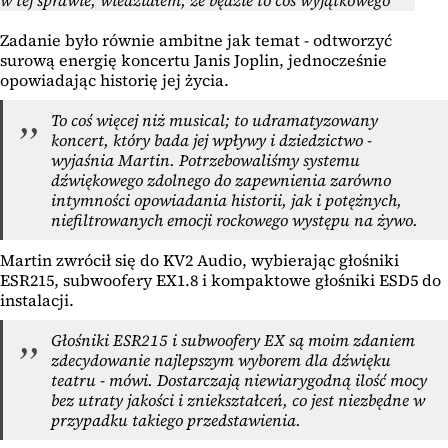
Zadanie było równie ambitne jak temat - odtworzyć
surową energię koncertu Janis Joplin, jednocześnie
opowiadając historię jej życia.
To coś więcej niż musical; to udramatyzowany
koncert, który bada jej wpływy i dziedzictwo -
wyjaśnia Martin. Potrzebowaliśmy systemu
dźwiękowego zdolnego do zapewnienia zarówno
intymności opowiadania historii, jak i potężnych,
niefiltrowanych emocji rockowego występu na żywo.
Martin zwrócił się do KV2 Audio, wybierając głośniki
ESR215, subwoofery EX1.8 i kompaktowe głośniki ESD5 do
instalacji.
Głośniki ESR215 i subwoofery EX są moim zdaniem
zdecydowanie najlepszym wyborem dla dźwięku
teatru - mówi. Dostarczają niewiarygodną ilość mocy
bez utraty jakości i zniekształceń, co jest niezbędne w
przypadku takiego przedstawienia.