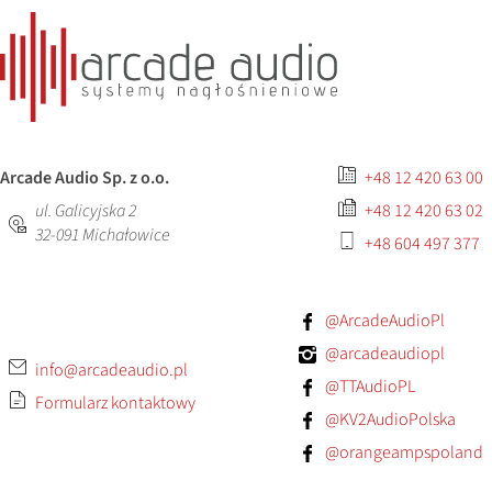
Arcade Audio Sp. z o.o.
+48 12 420 63 00
ul. Galicyjska 2
+48 12 420 63 02
32-091
Michałowice
+48 604 497 377
@ArcadeAudioPl
@arcadeaudiopl
info@arcadeaudio.pl
@TTAudioPL
Formularz kontaktowy
@KV2AudioPolska
@orangeampspoland