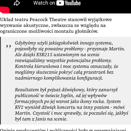
Układ teatru Peacock Theatre stanowił wyjątkowe
wyzwanie akustyczne, zwłaszcza ze względu na
ograniczone możliwości montażu głośników.
Gdybyśmy użyli jakiegokolwiek innego systemu,
pojawiłyby się poważne problemy - przyznaje Martin.
Ale dzięki ESR215 ustawionym na scenie
rozwiązaliśmy wszystkie potencjalne problemy.
Kontrola kierunkowa i moc systemu oznaczały, że
mogliśmy skutecznie pokryć całą przestrzeń bez
nadmiernego komplikowania konfiguracji.
Rezultatem był pejzaż dźwiękowy, który zanurzył
publiczność w świecie Joplin, od jej wpływów
formacyjnych po jej wzrost jako ikony rocka. System
KV2 wyniósł dźwięk koncertu na inny poziom - mówi
Martin. Czystość i moc sprawiły, że poczułeś się, jakbyś
był tam z Janis na scenie.
Opinie producentów i publiczności były w przeważającej