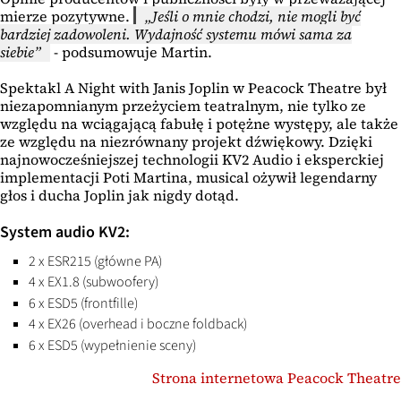
mierze pozytywne.
Jeśli o mnie chodzi, nie mogli być
bardziej zadowoleni. Wydajność systemu mówi sama za
siebie
- podsumowuje Martin.
Spektakl A Night with Janis Joplin w Peacock Theatre był
niezapomnianym przeżyciem teatralnym, nie tylko ze
względu na wciągającą fabułę i potężne występy, ale także
ze względu na niezrównany projekt dźwiękowy. Dzięki
najnowocześniejszej technologii KV2 Audio i eksperckiej
implementacji Poti Martina, musical ożywił legendarny
głos i ducha Joplin jak nigdy dotąd.
System audio KV2:
2 x ESR215 (główne PA)
4 x EX1.8 (subwoofery)
6 x ESD5 (frontfille)
4 x EX26 (overhead i boczne foldback)
6 x ESD5 (wypełnienie sceny)
Strona internetowa Peacock Theatre