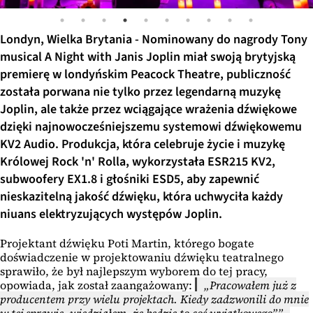
Londyn, Wielka Brytania - Nominowany do nagrody Tony
musical A Night with Janis Joplin miał swoją brytyjską
premierę w londyńskim Peacock Theatre, publiczność
została porwana nie tylko przez legendarną muzykę
Joplin, ale także przez wciągające wrażenia dźwiękowe
dzięki najnowocześniejszemu systemowi dźwiękowemu
KV2 Audio. Produkcja, która celebruje życie i muzykę
Królowej Rock 'n' Rolla, wykorzystała ESR215 KV2,
subwoofery EX1.8 i głośniki ESD5, aby zapewnić
nieskazitelną jakość dźwięku, która uchwyciła każdy
niuans elektryzujących występów Joplin.
Projektant dźwięku Poti Martin, którego bogate
doświadczenie w projektowaniu dźwięku teatralnego
sprawiło, że był najlepszym wyborem do tej pracy,
opowiada, jak został zaangażowany:
Pracowałem już z
producentem przy wielu projektach. Kiedy zadzwonili do mnie
w tej sprawie, wiedziałem, że będzie to coś wyjątkowego”