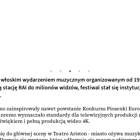
ym włoskim wydarzeniem muzycznym organizowanym od 19
tację RAI do milionów widzów, festiwal stał się instytucj
.
mo zainspirowały nawet powstanie Konkursu Piosenki Eurow
Sanremo wyznaczało standardy dla telewizyjnych produkcji
dźwiękiem i pełną produkcją wideo 4K.
ię do głównej sceny w Teatro Ariston - miasto ożywa muzy
bywają się występy, które odbywają się razem z głównym s