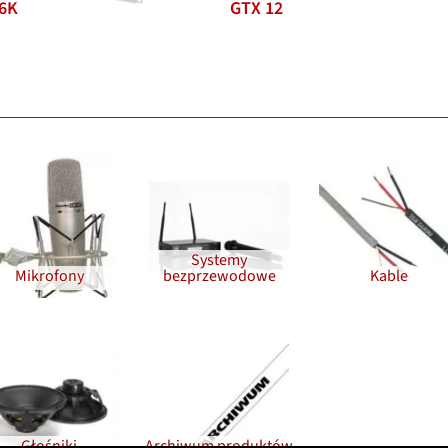
6K
GTX 12
Systemy
Mikrofony
bezprzewodowe
Kable
Głośniki
Archiwum produktów