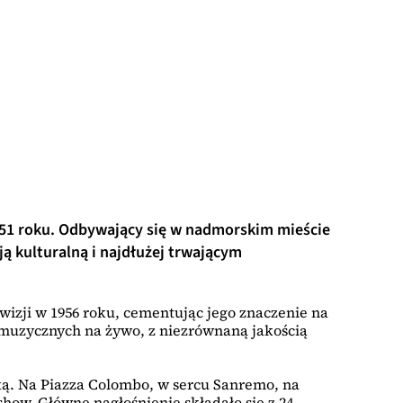
51 roku. Odbywający się w nadmorskim mieście
ą kulturalną i najdłużej trwającym
izji w 1956 roku, cementując jego znaczenie na
 muzycznych na żywo, z niezrównaną jakością
ką. Na Piazza Colombo, w sercu Sanremo, na
how. Główne nagłośnienie składało się z 24