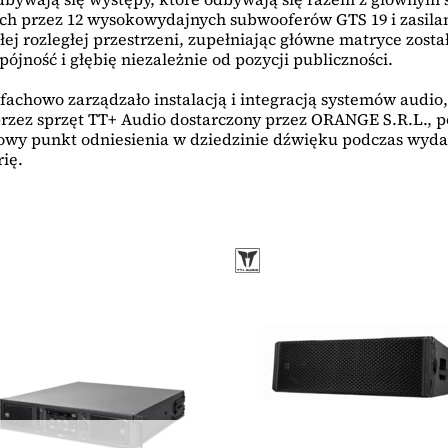
ch przez 12 wysokowydajnych subwooferów GTS 19 i zasila
 rozległej przestrzeni, zupełniając główne matryce zosta
jność i głębię niezależnie od pozycji publiczności.
, fachowo zarządzało instalacją i integracją systemów audi
przez sprzęt TT+ Audio dostarczony przez ORANGE S.R.L.,
nowy punkt odniesienia w dziedzinie dźwięku podczas wyd
ię.