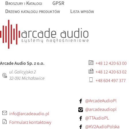
Broszury i Katalogi
GPSR
Drzewo katalogu produktów
Lista wpisów
Arcade Audio Sp. z o.o.
+48 12 420 63 00
ul. Galicyjska 2
+48 12 420 63 02
32-091
Michałowice
+48 604 497 377
@ArcadeAudioPl
@arcadeaudiopl
info@arcadeaudio.pl
@TTAudioPL
Formularz kontaktowy
@KV2AudioPolska