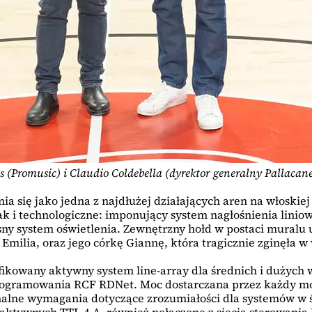
s (Promusic) i Claudio Coldebella (dyrektor generalny Pallacan
żnia się jako jedna z najdłużej działających aren na włosk
k i technologiczne: imponujący system nagłośnienia liniow
ny system oświetlenia. Zewnętrzny hołd w postaci muralu
 Emilia, oraz jego córkę Giannę, która tragicznie zginęła 
fikowany aktywny system line-array dla średnich i dużych
rogramowania RCF RDNet. Moc dostarczana przez każdy mod
alne wymagania dotyczące zrozumiałości dla systemów w 