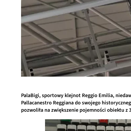
PalaBigi, sportowy klejnot Reggio Emilia, nieda
Pallacanestro Reggiana do swojego historyczne
pozwoliła na zwiększenie pojemności obiektu z 