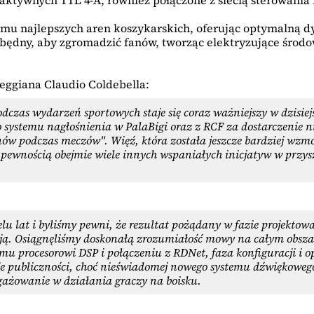
ktywnych TTL 4-A, również połączone z siecią sterowania
iomu najlepszych aren koszykarskich, oferując optymalną d
ędny, aby zgromadzić fanów, tworząc elektryzujące środow
eggiana Claudio Coldebella:
odczas wydarzeń sportowych staje się coraz ważniejszy w dzisie
o systemu nagłośnienia w PalaBigi oraz z RCF za dostarczenie n
anów podczas meczów". Więź, która została jeszcze bardziej wzm
z pewnością obejmie wiele innych wspaniałych inicjatyw w przy
u lat i byliśmy pewni, że rezultat pożądany w fazie projekt
cją. Osiągnęliśmy doskonałą zrozumiałość mowy na całym obszar
mu procesorowi DSP i połączeniu z RDNet, faza konfiguracji i 
e publiczności, choć nieświadomej nowego systemu dźwiękoweg
ażowanie w działania graczy na boisku.