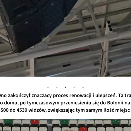
wno zakończył znaczący proces renowacji i ulepszeń. Ta t
go domu, po tymczasowym przeniesieniu się do Bolonii na
3500 do 4530 widzów, zwiększając tym samym ilość miejsc