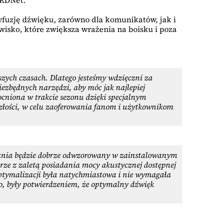
 RDNet.
yfuzję dźwięku, zarówno dla komunikatów, jak i
isko, które zwiększa wrażenia na boisku i poza
jszych czasach. Dlatego jesteśmy wdzięczni za
iezbędnych narzędzi, aby móc jak najlepiej
ocniona w trakcie sezonu dzięki specjalnym
szłości, w celu zaoferowania fanom i użytkownikom
owania będzie dobrze odwzorowany w zainstalowanym
ze z zaletą posiadania mocy akustycznej dostępnej
optymalizacji była natychmiastowa i nie wymagała
o, były potwierdzeniem, że optymalny dźwięk