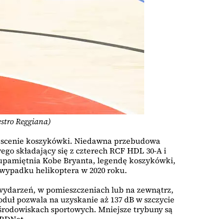
estro Reggiana)
iej scenie koszykówki. Niedawna przebudowa
ego składający się z czterech RCF HDL 30-A i
 upamiętnia Kobe Bryanta, legendę koszykówki,
w wypadku helikoptera w 2020 roku.
 wydarzeń, w pomieszczeniach lub na zewnątrz,
uł pozwala na uzyskanie aż 137 dB w szczycie
środowiskach sportowych. Mniejsze trybuny są