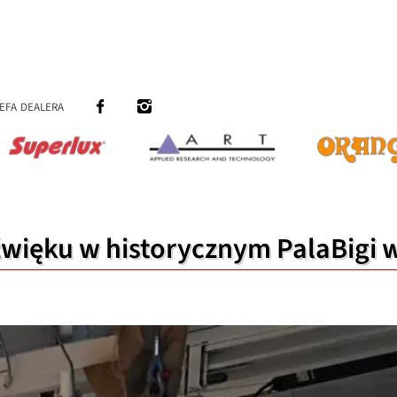
efa dealera
więku w historycznym PalaBigi w