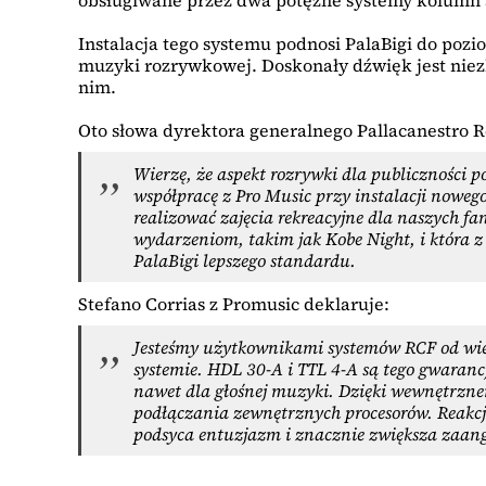
obsługiwane przez dwa potężne systemy kolumn a
Instalacja tego systemu podnosi PalaBigi do poz
muzyki rozrywkowej. Doskonały dźwięk jest niezb
nim.
Oto słowa dyrektora generalnego Pallacanestro R
Wierzę, że aspekt rozrywki dla publiczności p
współpracę z Pro Music przy instalacji noweg
realizować zajęcia rekreacyjne dla naszych f
wydarzeniom, takim jak Kobe Night, i która 
PalaBigi lepszego standardu.
Stefano Corrias z Promusic deklaruje:
Jesteśmy użytkownikami systemów RCF od wiel
systemie. HDL 30-A i TTL 4-A są tego gwaran
nawet dla głośnej muzyki. Dzięki wewnętrzne
podłączania zewnętrznych procesorów. Reakcj
podsyca entuzjazm i znacznie zwiększa zaang