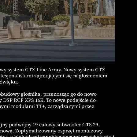
wy system GTX Line Array. Nowy system GTX
fesjonalistami zajmującymi się nagłośnieniem
dźwięku.
budowy głośnika, przenosząc go do nowo
 DSP RCF XPS 16K. To nowe podejście do
lanymi modułami TT+, zarządzanymi przez
jny podwójny 19-calowy subwoofer GTS 29.
tanową. Zoptymalizowany osprzęt montażowy
stos, z blokadami zapobiegającymi grzechotaniu i