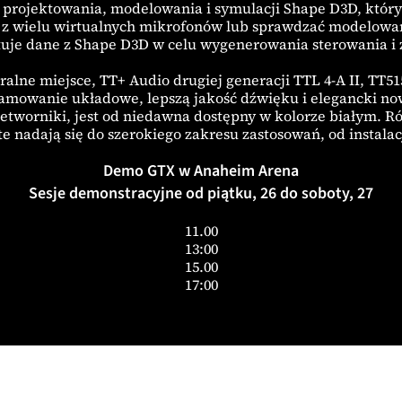
do projektowania, modelowania i symulacji Shape D3D, któ
ać z wielu wirtualnych mikrofonów lub sprawdzać modelow
je dane z Shape D3D w celu wygenerowania sterowania i z
lne miejsce, TT+ Audio drugiej generacji TTL 4-A II, TT51
amowanie układowe, lepszą jakość dźwięku i elegancki now
tworniki, jest od niedawna dostępny w kolorze białym. Rów
 nadają się do szerokiego zakresu zastosowań, od instalac
Demo GTX w Anaheim Arena
Sesje demonstracyjne od piątku, 26 do soboty, 27
11.00
13:00
15.00
17:00