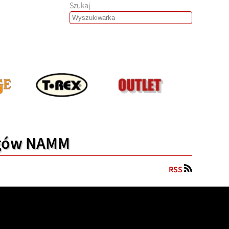
Szukaj
argów NAMM
RSS