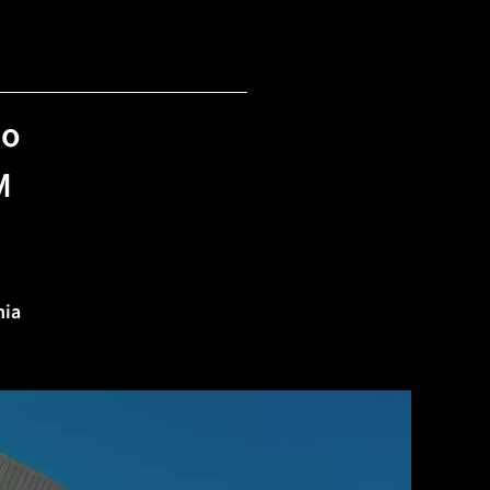
io
M
nia