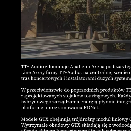
TT+ Audio zdominuje Anaheim Arena podczas te
Line Array firmy TT+Audio, na centralnej sceni
tras koncertowych i instalatorami dużych system
W przeciwieństwie do poprzednich produktów TT
zaprojektowanych stojaków touringowych. Każdy
hybrydowego zarządzania energią płynnie integr
platformę oprogramowania RDNet.
Modele GTX obejmują trójdrożny moduł liniowy 
Wytrzymałe obudowy GTX składają się z wodoodp
oferuje ekipom koncertowym i instalacyjnym szyb