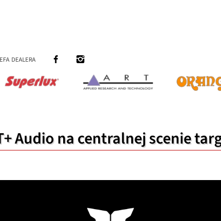
efa dealera
T+ Audio na centralnej scenie t