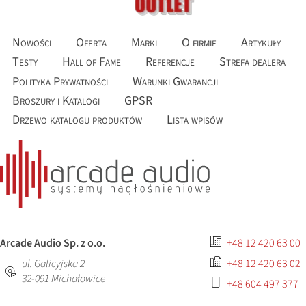
Nowości
Oferta
Marki
O firmie
Artykuły
Testy
Hall of Fame
Referencje
Strefa dealera
Polityka Prywatności
Warunki Gwarancji
Broszury i Katalogi
GPSR
Drzewo katalogu produktów
Lista wpisów
Arcade Audio Sp. z o.o.
+48 12 420 63 00
ul. Galicyjska 2
+48 12 420 63 02
32-091
Michałowice
+48 604 497 377