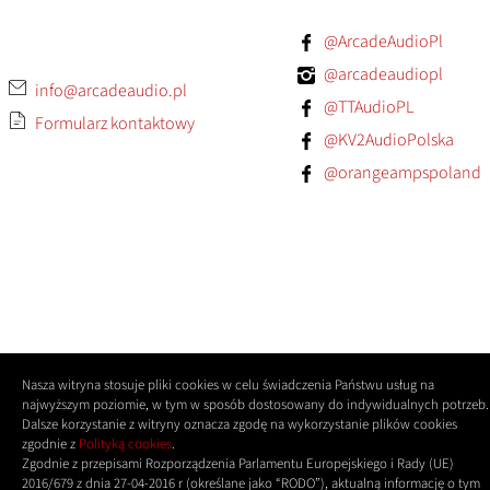
@ArcadeAudioPl
@arcadeaudiopl
info@arcadeaudio.pl
@TTAudioPL
Formularz kontaktowy
@KV2AudioPolska
@orangeampspoland
Nasza witryna stosuje pliki cookies w celu świadczenia Państwu usług na
najwyższym poziomie, w tym w sposób dostosowany do indywidualnych potrzeb.
Dalsze korzystanie z witryny oznacza zgodę na wykorzystanie plików cookies
zgodnie z
Polityką cookies
.
Zgodnie z przepisami Rozporządzenia Parlamentu Europejskiego i Rady (UE)
2016/679 z dnia 27-04-2016 r (określane jako “RODO”), aktualną informację o tym