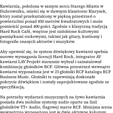
Kawiarnia, położona w samym sercu Starego Miasta w
Dubrowniku, mieści się w dawnym klasztorze Klarysek,
który został przekształcony w piękną przestrzeń o
powierzchni ponad 850 metrów kwadratowych i może
pomieścić ponad 400 gości. Zgodnie z klasyczną tradycją
Hard Rock Café, wnętrze jest ozdobione kultowymi
pamiątkami rockowymi, takimi jak gitary, kostiumy i
fotografie znanych aktorów i muzyków.
Aby upewnić się, że system dźwiękowy kawiarni spełnia
surowe wymagania licencji Hard Rock, integrator AV
kawiarni LAV Projekt starannie wybrał i zainstalował
kombinację głośników RCF. Główna przestrzeń wewnątrz
kawiarni wyposażona jest w 23 głośniki RCF katalogu RCF
Business Music. Głośniki te zapewniają doskonałe
pokrycie dźwiękiem i zostały zaprojektowane zgodnie ze
specyfikacją.
Na potrzeby wydarzeń muzycznych na żywo kawiarnia
posiada dwa mobilne systemy audio oparte na linii
głośników TT+ Audio, flagowej marce RCF. Mniejsza scena
wewnętrzna wyposażona jest w dwie aktywne kolumny