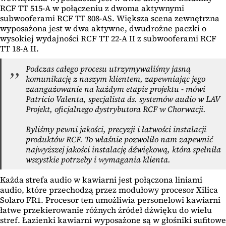
RCF TT 515-A w połączeniu z dwoma aktywnymi
subwooferami RCF TT 808-AS. Większa scena zewnętrzna
wyposażona jest w dwa aktywne, dwudrożne paczki o
wysokiej wydajności RCF TT 22-A II z subwooferami RCF
TT 18-A II.
Podczas całego procesu utrzymywaliśmy jasną
komunikację z naszym klientem, zapewniając jego
zaangażowanie na każdym etapie projektu - mówi
Patricio Valenta, specjalista ds. systemów audio w LAV
Projekt, oficjalnego dystrybutora RCF w Chorwacji.
Byliśmy pewni jakości, precyzji i łatwości instalacji
produktów RCF. To właśnie pozwoliło nam zapewnić
najwyższej jakości instalację dźwiękową, która spełniła
wszystkie potrzeby i wymagania klienta.
Każda strefa audio w kawiarni jest połączona liniami
audio, które przechodzą przez modułowy procesor Xilica
Solaro FR1. Procesor ten umożliwia personelowi kawiarni
łatwe przekierowanie różnych źródeł dźwięku do wielu
stref. Łazienki kawiarni wyposażone są w głośniki sufitowe