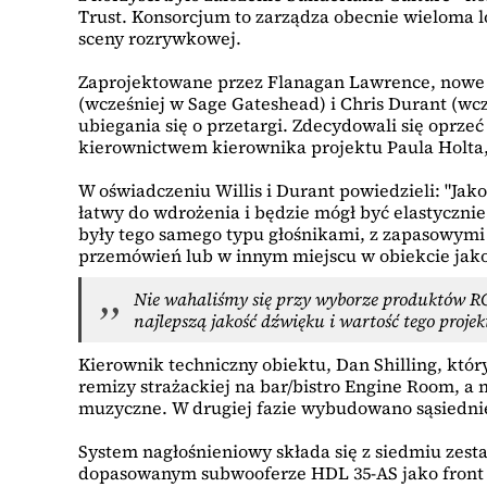
Trust. Konsorcjum to zarządza obecnie wieloma lo
sceny rozrywkowej.
Zaprojektowane przez Flanagan Lawrence, nowe au
(wcześniej w Sage Gateshead) i Chris Durant (wcz
ubiegania się o przetargi. Zdecydowali się oprze
kierownictwem kierownika projektu Paula Holta,
W oświadczeniu Willis i Durant powiedzieli: "Jak
łatwy do wdrożenia i będzie mógł być elastycznie
były tego samego typu głośnikami, z zapasowymi 
przemówień lub w innym miejscu w obiekcie jako
Nie wahaliśmy się przy wyborze produktów RC
najlepszą jakość dźwięku i wartość tego projek
Kierownik techniczny obiektu, Dan Shilling, który
remizy strażackiej na bar/bistro Engine Room, a 
muzyczne. W drugiej fazie wybudowano sąsiedni
System nagłośnieniowy składa się z siedmiu zest
dopasowanym subwooferze HDL 35-AS jako front fi