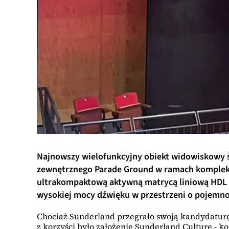
Najnowszy wielofunkcyjny obiekt widowiskowy śr
zewnętrznego Parade Ground w ramach kompleksu 
ultrakompaktową aktywną matrycą liniową HDL 26
wysokiej mocy dźwięku w przestrzeni o pojemnoś
Chociaż Sunderland przegrało swoją kandydaturę 
z korzyści było założenie Sunderland Culture - 