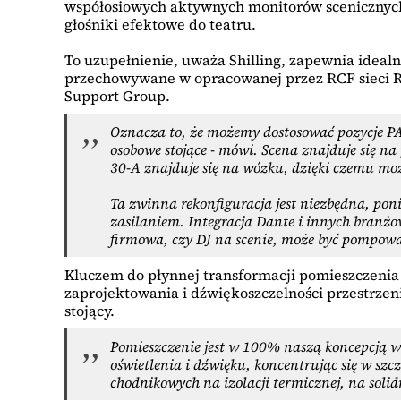
współosiowych aktywnych monitorów scenicznych 
głośniki efektowe do teatru.
To uzupełnienie, uważa Shilling, zapewnia ideal
przechowywane w opracowanej przez RCF sieci R
Support Group.
Oznacza to, że możemy dostosować pozycje P
osobowe stojące - mówi. Scena znajduje się 
30-A znajduje się na wózku, dzięki czemu mo
Ta zwinna rekonfiguracja jest niezbędna, pon
zasilaniem. Integracja Dante i innych branżo
firmowa, czy DJ na scenie, może być pompowan
Kluczem do płynnej transformacji pomieszczenia b
zaprojektowania i dźwiękoszczelności przestrzen
stojący.
Pomieszczenie jest w 100% naszą koncepcją w 
oświetlenia i dźwięku, koncentrując się w sz
chodnikowych na izolacji termicznej, na soli