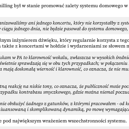
hilling był w stanie promować zalety systemu domowego 
anizowaliśmy ani jednego koncertu, który nie korzystałby z sys
 ciągu jednego dnia, nie będzie pasował do systemu domowego, k
eżnym inżynierem dźwięku, który regularnie korzysta z tego
a także z koncertami w hołdzie i wydarzeniami ze słowem
szukam w PA to klarowność wokalu, zwłaszcza w wysokich śred
świetnie sprawdzają się w obu tych przypadkach; w połączeniu z
mają doskonałą wierność i klarowność, co oznacza, że nie mus
ą reakcję na niskie tony, co oznacza, że publiczność może poc
przypadku kontrabasu smyczkowego, gdzie można niemal poczuć ci
stanie obsłużyć żadnego z gatunków, z którymi pracowałem - od
 zniuansowaną i skomplikowaną dynamiką, po mowę wymagającą
e pod największym wrażeniem wszechstronności systemu.