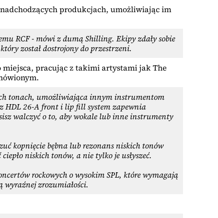
w nadchodzących produkcjach, umożliwiając im
temu RCF - mówi z dumą Shilling. Ekipy zdały sobie
tóry został dostrojony do przestrzeni.
 miejsca, pracując z takimi artystami jak The
 mówionym.
nich tonach, umożliwiająca innym instrumentom
 HDL 26-A front i lip fill system zapewnia
isz walczyć o to, aby wokale lub inne instrumenty
zuć kopnięcie bębna lub rezonans niskich tonów
epło niskich tonów, a nie tylko je usłyszeć.
 koncertów rockowych o wysokim SPL, które wymagają
 wyraźnej zrozumiałości.