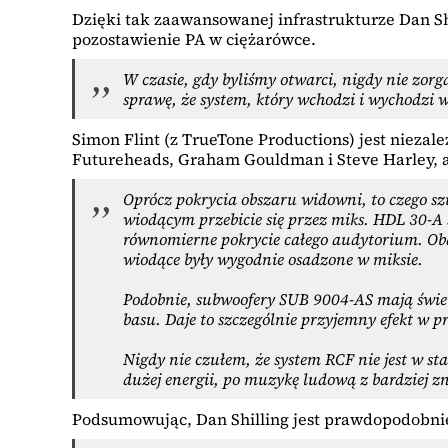
Dzięki tak zaawansowanej infrastrukturze Dan S
pozostawienie PA w ciężarówce.
W czasie, gdy byliśmy otwarci, nigdy nie zorg
sprawę, że system, który wchodzi i wychodzi w
Simon Flint (z TrueTone Productions) jest niezal
Futureheads, Graham Gouldman i Steve Harley, 
Oprócz pokrycia obszaru widowni, to czego 
wiodącym przebicie się przez miks. HDL 30-A 
równomierne pokrycie całego audytorium. Oba 
wiodące były wygodnie osadzone w miksie.
Podobnie, subwoofery SUB 9004-AS mają świetn
basu. Daje to szczególnie przyjemny efekt w 
Nigdy nie czułem, że system RCF nie jest w 
dużej energii, po muzykę ludową z bardziej
Podsumowując, Dan Shilling jest prawdopodobni