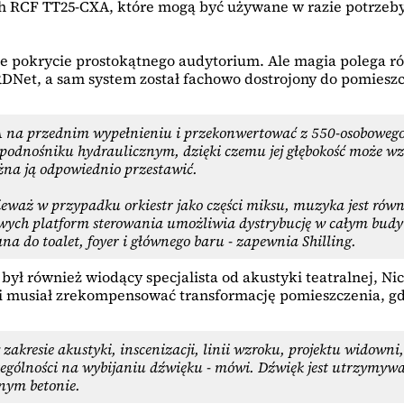
RCF TT25-CXA, które mogą być używane w razie potrzeby, o
ne pokrycie prostokątnego audytorium. Ale magia polega ró
DNet, a sam system został fachowo dostrojony do pomiesz
A na przednim wypełnieniu i przekonwertować z 550-osobowego
na podnośniku hydraulicznym, dzięki czemu jej głębokość może 
żna ją odpowiednio przestawić.
ieważ w przypadku orkiestr jako części miksu, muzyka jest rów
wych platform sterowania umożliwia dystrybucję w całym budynk
a do toalet, foyer i głównego baru - zapewnia Shilling.
ył również wiodący specjalista od akustyki teatralnej, Nic
i musiał zrekompensować transformację pomieszczenia, gdy
zakresie akustyki, inscenizacji, linii wzroku, projektu widown
czególności na wybijaniu dźwięku - mówi. Dźwięk jest utrzymyw
dnym betonie.