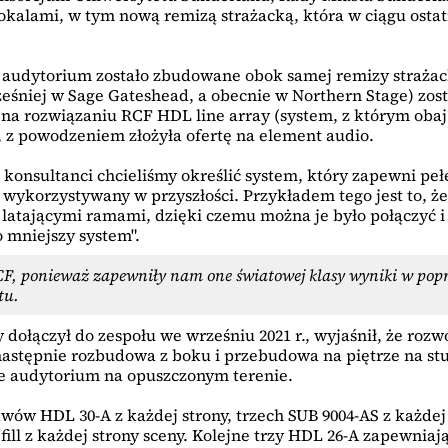
kalami, w tym nową remizą strażacką, która w ciągu ostatn
dytorium zostało zbudowane obok samej remizy strażackiej
eśniej w Sage Gateshead, a obecnie w Northern Stage) zosta
ć na rozwiązaniu RCF HDL line array (system, z którym obaj
 z powodzeniem złożyła ofertę na element audio.
o konsultanci chcieliśmy określić system, który zapewni p
 wykorzystywany w przyszłości. Przykładem tego jest to, że
latającymi ramami, dzięki czemu można je było połączyć i
 mniejszy system".
F, ponieważ zapewniły nam one światowej klasy wyniki w popr
tu.
 dołączył do zespołu we wrześniu 2021 r., wyjaśnił, że rozw
następnie rozbudowa z boku i przebudowa na piętrze na stud
e audytorium na opuszczonym terenie.
awów HDL 30-A z każdej strony, trzech SUB 9004-AS z każde
ll z każdej strony sceny. Kolejne trzy HDL 26-A zapewniają