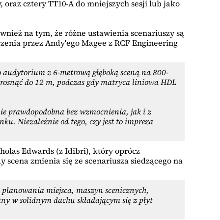
raz cztery TT10-A do mniejszych sesji lub jako
wnież na tym, że różne ustawienia scenariuszy są
czenia przez Andy'ego Magee z RCF Engineering
 audytorium z 6-metrową głęboką sceną na 800-
wzrosnąć do 12 m, podczas gdy matryca liniowa HDL
nie prawdopodobna bez wzmocnienia, jak i z
u. Niezależnie od tego, czy jest to impreza
holas Edwards (z Idibri), który oprócz
 scena zmienia się ze scenariusza siedzącego na
i, planowania miejsca, maszyn scenicznych,
any w solidnym dachu składającym się z płyt