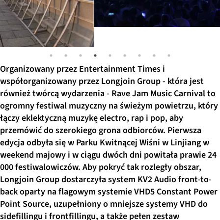
Organizowany przez Entertainment Times i
współorganizowany przez Longjoin Group - która jest
również twórcą wydarzenia - Rave Jam Music Carnival to
ogromny festiwal muzyczny na świeżym powietrzu, który
łączy eklektyczną muzykę electro, rap i pop, aby
przemówić do szerokiego grona odbiorców. Pierwsza
edycja odbyła się w Parku Kwitnącej Wiśni w Linjiang w
weekend majowy i w ciągu dwóch dni powitała prawie 24
000 festiwalowiczów. Aby pokryć tak rozległy obszar,
Longjoin Group dostarczyła system KV2 Audio front-to-
back oparty na flagowym systemie VHD5 Constant Power
Point Source, uzupełniony o mniejsze systemy VHD do
sidefillingu i frontfillingu, a także pełen zestaw