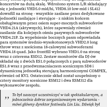
koncertów na dużą skalę. Wdrożono system L/R składający
się z jednostki VHD5.0 mid/hi, VHD8.10 low-mid i SL412
downfill na stronę - wszystkie zasilane przez dedykowane
jednostki zasilające i sterujące - z niskim końcem
obsługiwanym przez osiem super-mocnych subwooferów
VHD4.21A (aktywnych), które zapewniały również
zasilanie dla kolejnych ośmiu pasywnych subwooferów
VHD4.21P. Za wypełnienie bocznych pasm odpowiadała
para systemów średnio-wysokotonowych VHD2.0 long
throw wraz z sześcioma 18-calowymi subwooferami
VHD4.18 quad. Jako frontfill wybrano VHD1.0 na stronę
wraz z czterema ESD12. Zestaw monitorów dla DJ-ów
składał się z dwóch ES1.0 połączonych z parą subwooferów
ES1.8 wraz z przedwzmacniaczem scenicznym SD8 i
dynamiczną jednostką sterującą harmonicznymi COMPEX,
również od KV2. Ostatecznie skład został uzupełniony o
cztery monitory sceniczne ESM12 i dwa ESM312 dla
wykonawców zespołu.
To był zaszczyt uczestniczyć w tak spektakularnym, a
jednocześnie dobrze zorganizowanym wydarzeniu -
mówi główny dyrektor festiwalu Lin Liu. Dźwięk był