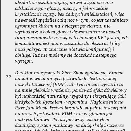
absolutnie oszałamiający, nawet z tyłu obszaru
odsłuchowego - głośny, mocny, a jednocześnie
krystalicznie czysty, bez żadnych zniekształceń, więc
nawet jeśli spędziłeś całą noc w tym, co jest zasadniczo
ogromnym klubem na świeżym powietrzu, nie
wychodzisz z bólem głowy i dzwonieniem w uszach.
Inną niesamowitą rzeczą w technologii KV2 jest to, jak
kompaktowa jest ona w stosunku do obszaru, który
musi pokryć. To znacznie ułatwia konfigurację i
obsługę! Już nie możemy się doczekać następnego
występu.
Dyrektor muzyczny Yi Zhen Zhou zgadza się: Brałem
udział w wielu dużych festiwalach elektronicznej
muzyki tanecznej (EDM), ale tym razem wywarło to
na mnie głębokie wrażenie, ponieważ efekt dźwiękowy
był najbardziej naturalny, wygodny i ekscytujący, jaki
kiedykolwiek słyszałem - wspomina. Nagłośnienie na
Rave Jam Music Fesival brzmiało zupełnie inaczej niż
na innych festiwalach EDM i nie wyglądało jak
matryca liniowa. Po raz pierwszy zobaczyłem
działający system punktowy na dużą skalę i szczerze