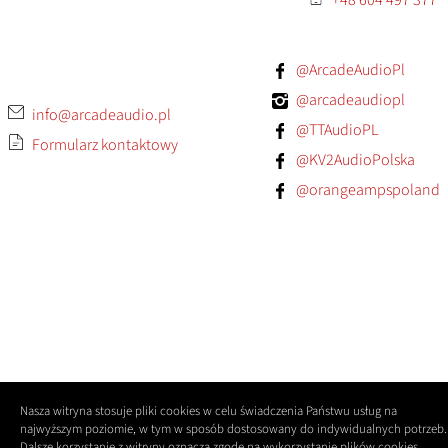
@ArcadeAudioPl
@arcadeaudiopl
info@arcadeaudio.pl
@TTAudioPL
Formularz kontaktowy
@KV2AudioPolska
@orangeampspoland
Nasza witryna stosuje pliki cookies w celu świadczenia Państwu usług na
najwyższym poziomie, w tym w sposób dostosowany do indywidualnych potrzeb.
Dalsze korzystanie z witryny oznacza zgodę na wykorzystanie plików cookies