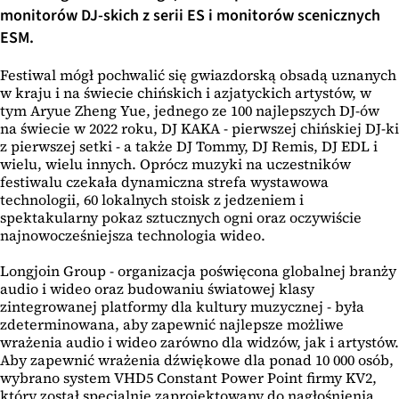
monitorów DJ-skich z serii ES i monitorów scenicznych
ESM.
Festiwal mógł pochwalić się gwiazdorską obsadą uznanych
w kraju i na świecie chińskich i azjatyckich artystów, w
tym Aryue Zheng Yue, jednego ze 100 najlepszych DJ-ów
na świecie w 2022 roku, DJ KAKA - pierwszej chińskiej DJ-ki
z pierwszej setki - a także DJ Tommy, DJ Remis, DJ EDL i
wielu, wielu innych. Oprócz muzyki na uczestników
festiwalu czekała dynamiczna strefa wystawowa
technologii, 60 lokalnych stoisk z jedzeniem i
spektakularny pokaz sztucznych ogni oraz oczywiście
najnowocześniejsza technologia wideo.
Longjoin Group - organizacja poświęcona globalnej branży
audio i wideo oraz budowaniu światowej klasy
zintegrowanej platformy dla kultury muzycznej - była
zdeterminowana, aby zapewnić najlepsze możliwe
wrażenia audio i wideo zarówno dla widzów, jak i artystów.
Aby zapewnić wrażenia dźwiękowe dla ponad 10 000 osób,
wybrano system VHD5 Constant Power Point firmy KV2,
który został specjalnie zaprojektowany do nagłośnienia