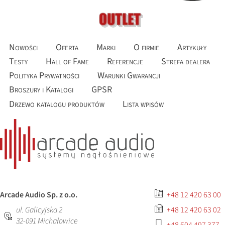
Nowości
Oferta
Marki
O firmie
Artykuły
Testy
Hall of Fame
Referencje
Strefa dealera
Polityka Prywatności
Warunki Gwarancji
Broszury i Katalogi
GPSR
Drzewo katalogu produktów
Lista wpisów
Arcade Audio Sp. z o.o.
+48 12 420 63 00
ul. Galicyjska 2
+48 12 420 63 02
32-091
Michałowice
+48 604 497 377