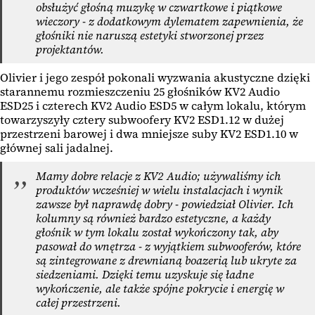
obsłużyć głośną muzykę w czwartkowe i piątkowe
wieczory - z dodatkowym dylematem zapewnienia, że
głośniki nie naruszą estetyki stworzonej przez
projektantów.
Olivier i jego zespół pokonali wyzwania akustyczne dzięki
starannemu rozmieszczeniu 25 głośników KV2 Audio
ESD25 i czterech KV2 Audio ESD5 w całym lokalu, którym
towarzyszyły cztery subwoofery KV2 ESD1.12 w dużej
przestrzeni barowej i dwa mniejsze suby KV2 ESD1.10 w
głównej sali jadalnej.
Mamy dobre relacje z KV2 Audio; używaliśmy ich
produktów wcześniej w wielu instalacjach i wynik
zawsze był naprawdę dobry - powiedział Olivier. Ich
kolumny są również bardzo estetyczne, a każdy
głośnik w tym lokalu został wykończony tak, aby
pasował do wnętrza - z wyjątkiem subwooferów, które
są zintegrowane z drewnianą boazerią lub ukryte za
siedzeniami. Dzięki temu uzyskuje się ładne
wykończenie, ale także spójne pokrycie i energię w
całej przestrzeni.