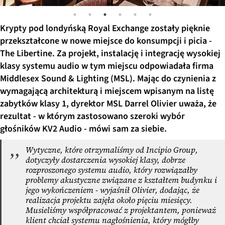
Krypty pod londyńską Royal Exchange zostały pięknie
przekształcone w nowe miejsce do konsumpcji i picia -
The Libertine. Za projekt, instalację i integrację wysokiej
klasy systemu audio w tym miejscu odpowiadała firma
Middlesex Sound & Lighting (MSL). Mając do czynienia z
wymagającą architekturą i miejscem wpisanym na listę
zabytków klasy 1, dyrektor MSL Darrel Olivier uważa, że
rezultat - w którym zastosowano szeroki wybór
głośników KV2 Audio - mówi sam za siebie.
Wytyczne, które otrzymaliśmy od Incipio Group,
dotyczyły dostarczenia wysokiej klasy, dobrze
rozproszonego systemu audio, który rozwiązałby
problemy akustyczne związane z kształtem budynku i
jego wykończeniem - wyjaśnił Olivier, dodając, że
realizacja projektu zajęła około pięciu miesięcy.
Musieliśmy współpracować z projektantem, ponieważ
klient chciał systemu nagłośnienia, który mógłby