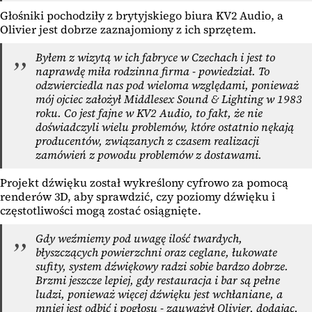
Głośniki pochodziły z brytyjskiego biura KV2 Audio, a
Olivier jest dobrze zaznajomiony z ich sprzętem.
Byłem z wizytą w ich fabryce w Czechach i jest to
naprawdę miła rodzinna firma - powiedział. To
odzwierciedla nas pod wieloma względami, ponieważ
mój ojciec założył Middlesex Sound & Lighting w 1983
roku. Co jest fajne w KV2 Audio, to fakt, że nie
doświadczyli wielu problemów, które ostatnio nękają
producentów, związanych z czasem realizacji
zamówień z powodu problemów z dostawami.
Projekt dźwięku został wykreślony cyfrowo za pomocą
renderów 3D, aby sprawdzić, czy poziomy dźwięku i
częstotliwości mogą zostać osiągnięte.
Gdy weźmiemy pod uwagę ilość twardych,
błyszczących powierzchni oraz ceglane, łukowate
sufity, system dźwiękowy radzi sobie bardzo dobrze.
Brzmi jeszcze lepiej, gdy restauracja i bar są pełne
ludzi, ponieważ więcej dźwięku jest wchłaniane, a
mniej jest odbić i pogłosu - zauważył Olivier, dodając,