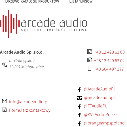
Drzewo katalogu produktów
Lista wpisów
Arcade Audio Sp. z o.o.
+48 12 420 63 00
ul. Galicyjska 2
+48 12 420 63 02
32-091
Michałowice
+48 604 497 377
@ArcadeAudioPl
@arcadeaudiopl
info@arcadeaudio.pl
@TTAudioPL
Formularz kontaktowy
@KV2AudioPolska
@orangeampspoland