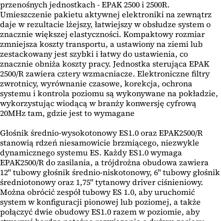
przenośnych jednostkach - EPAK 2500 i 2500R.
Umieszczenie pakietu aktywnej elektroniki na zewnątrz
daje w rezultacie lżejszy, łatwiejszy w obsłudze system o
znacznie większej elastyczności. Kompaktowy rozmiar
zmniejsza koszty transportu, a ustawiony na ziemi lub
zestackowany jest szybki i łatwy do ustawienia, co
znacznie obniża koszty pracy. Jednostka sterująca EPAK
2500/R zawiera cztery wzmacniacze. Elektroniczne filtry
zwrotnicy, wyrównanie czasowe, korekcja, ochrona
systemu i kontrola poziomu są wykonywane na pokładzie,
wykorzystując wiodącą w branży konwersję cyfrową
20MHz tam, gdzie jest to wymagane
Głośnik średnio-wysokotonowy ES1.0 oraz EPAK2500/R
stanowią rdzeń niesamowicie brzmiącego, niezwykle
dynamicznego systemu ES. Każdy ES1.0 wymaga
EPAK2500/R do zasilania, a trójdrożna obudowa zawiera
12" tubowy głośnik średnio-niskotonowy, 6" tubowy głośnik
średniotonowy oraz 1,75" tytanowy driver ciśnieniowy.
Można obrócić zespół tubowy ES 1.0, aby uruchomić
system w konfiguracji pionowej lub poziomej, a także
połączyć dwie obudowy ES1.0 razem w poziomie, aby