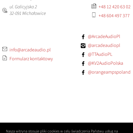
ul. Galicyjska 2
+48 12 420 63 02
32-091
Michałowice
+48 604 497 377
@ArcadeAudioPl
@arcadeaudiopl
info@arcadeaudio.pl
@TTAudioPL
Formularz kontaktowy
@KV2AudioPolska
@orangeampspoland
Nasza witryna stosuje pliki cookies w celu świadczenia Państwu usług na