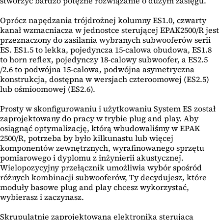
stworzyć bardzo potężne rozwiązanie o dużym zasięgu.
Oprócz napędzania trójdrożnej kolumny ES1.0, czwarty
kanał wzmacniacza w jednostce sterującej EPAK2500/R jest
przeznaczony do zasilania wybranych subwooferów serii
ES. ES1.5 to lekka, pojedyncza 15-calowa obudowa, ES1.8
to horn reflex, pojedynczy 18-calowy subwoofer, a ES2.5
/2.6 to podwójna 15-calowa, podwójna asymetryczna
konstrukcja, dostępna w wersjach czteroomowej (ES2.5)
lub ośmioomowej (ES2.6).
Prosty w skonfigurowaniu i użytkowaniu System ES został
zaprojektowany do pracy w trybie plug and play. Aby
osiągnąć optymalizację, którą wbudowaliśmy w EPAK
2500/R, potrzeba by było kilkunastu lub więcej
komponentów zewnętrznych, wyrafinowanego sprzętu
pomiarowego i dyplomu z inżynierii akustycznej.
Wielopozycyjny przełącznik umożliwia wybór spośród
różnych kombinacji subwooferów, Ty decydujesz, które
moduły basowe plug and play chcesz wykorzystać,
wybierasz i zaczynasz.
Skrupulatnie zaprojektowana elektronika sterująca