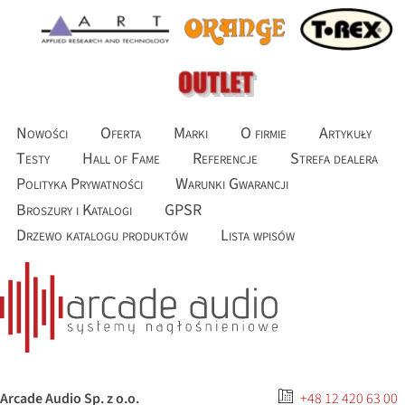
Nowości
Oferta
Marki
O firmie
Artykuły
Testy
Hall of Fame
Referencje
Strefa dealera
Polityka Prywatności
Warunki Gwarancji
Broszury i Katalogi
GPSR
Drzewo katalogu produktów
Lista wpisów
Arcade Audio Sp. z o.o.
+48 12 420 63 00