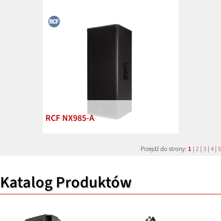
RCF NX985-A
Przejdź do strony:
1
|
2
|
3
|
4
|
5
Katalog Produktów