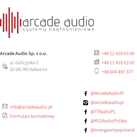
Arcade Audio Sp. z o.o.
+48 12 420 63 00
ul. Galicyjska 2
+48 12 420 63 02
32-091
Michałowice
+48 604 497 377
@ArcadeAudioPl
@arcadeaudiopl
info@arcadeaudio.pl
@TTAudioPL
Formularz kontaktowy
@KV2AudioPolska
@orangeampspoland