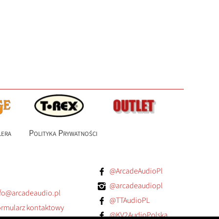
lera
Polityka Prywatności
@ArcadeAudioPl
@arcadeaudiopl
fo@arcadeaudio.pl
@TTAudioPL
rmularz kontaktowy
@KV2AudioPolska