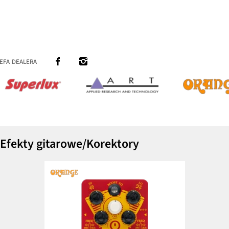
efa dealera
y/Efekty gitarowe/Korektory