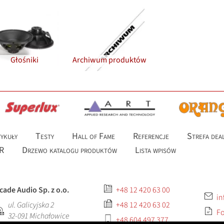
Głośniki
Archiwum produktów
ykuły
Testy
Hall of Fame
Referencje
Strefa dea
R
Drzewo katalogu produktów
Lista wpisów
cade Audio Sp. z o.o.
+48 12 420 63 00
in
ul. Galicyjska 2
+48 12 420 63 02
Fo
32-091
Michałowice
+48 604 497 377