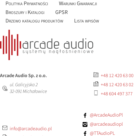
Polityka Prywatności
Warunki Gwarancji
Broszury i Katalogi
GPSR
Drzewo katalogu produktów
Lista wpisów
Arcade Audio Sp. z o.o.
+48 12 420 63 00
ul. Galicyjska 2
+48 12 420 63 02
32-091
Michałowice
+48 604 497 377
@ArcadeAudioPl
@arcadeaudiopl
info@arcadeaudio.pl
@TTAudioPL