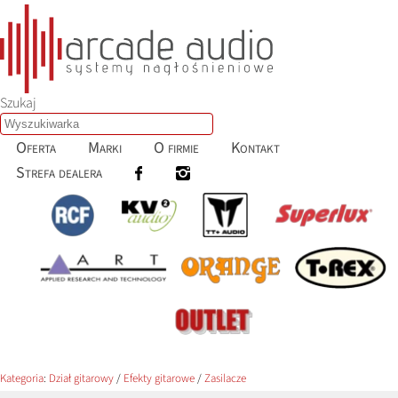
Szukaj
Oferta
Marki
O firmie
Kontakt
Strefa dealera
Kategoria
:
Dział gitarowy
/
Efekty gitarowe
/
Zasilacze